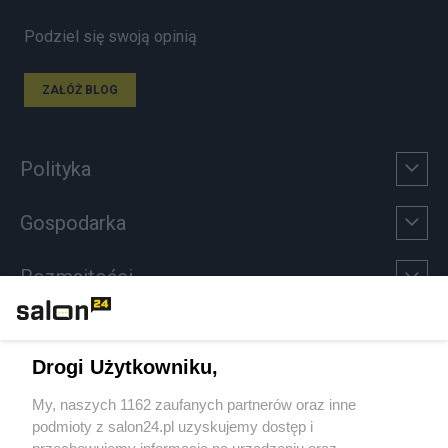
Podziel się swoją opinią
ZAŁÓŻ BLOG
Polityka
Gospodarka
Rozmaitości
Technologie
Drogi Użytkowniku,
Sport
My, naszych 1162 zaufanych partnerów oraz inne
podmioty z salon24.pl uzyskujemy dostęp i
Społeczeństwo