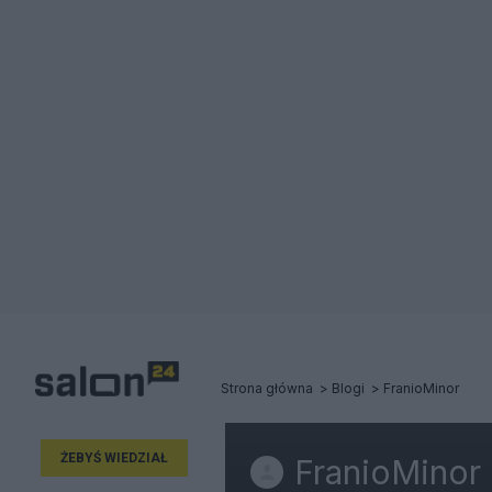
Strona główna
Blogi
FranioMinor
ŻEBYŚ WIEDZIAŁ
FranioMinor