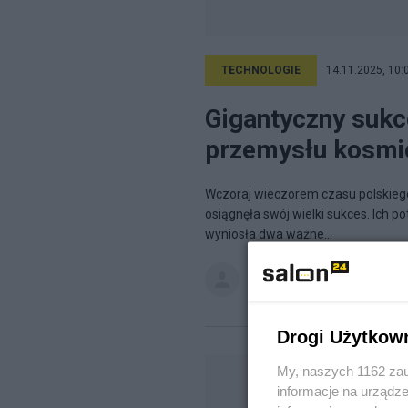
TECHNOLOGIE
14.11.2025, 10:
Gigantyczny sukc
przemysłu kosmi
Wczoraj wieczorem czasu polskiego
osiągnęła swój wielki sukces. Ich 
wyniosła dwa ważne...
FranioMinor
na blogu
Jestem, 
Drogi Użytkow
My, naszych 1162 zau
informacje na urządze