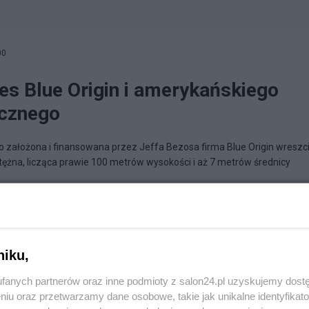
00
es Blue Origin i amerykańskiego
cznego
 założona i finansowana przez Jeffa Bezosa firma Blue Origin wreszc
potężna, licząca prawie 100 metrów wysokości i aż 7 metrów średnicy
więc muszę myśleć
niku,
fanych partnerów oraz inne podmioty z salon24.pl uzyskujemy dost
niu oraz przetwarzamy dane osobowe, takie jak unikalne identyfikat