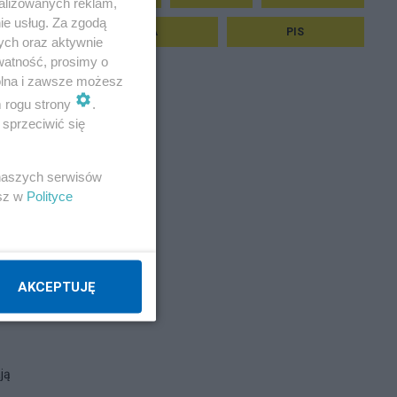
alizowanych reklam,
ie usług. Za zgodą
MEDIA
PIS
ych oraz aktywnie
watność, prosimy o
wolna i zawsze możesz
m rogu strony
.
sprzeciwić się
 naszych serwisów
esz w
Polityce
AKCEPTUJĘ
ją