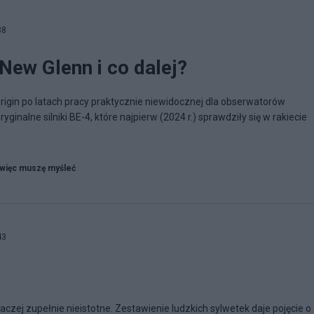
38
 New Glenn i co dalej?
rigin po latach pracy praktycznie niewidocznej dla obserwatorów
inalne silniki BE-4, które najpierw (2024 r.) sprawdziły się w rakiecie
więc muszę myśleć
43
.
u raczej zupełnie nieistotne. Zestawienie ludzkich sylwetek daje pojęcie o