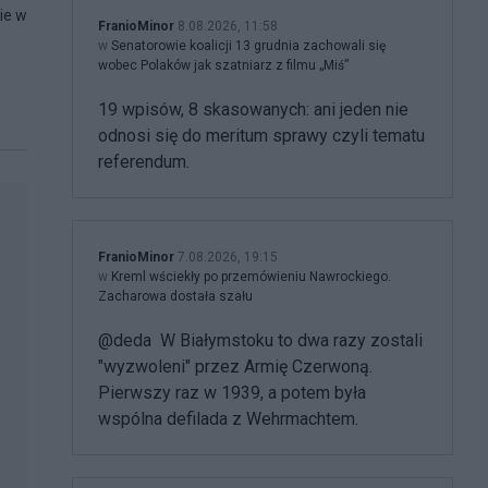
ie w
FranioMinor
8.08.2026, 11:58
w
Senatorowie koalicji 13 grudnia zachowali się
wobec Polaków jak szatniarz z filmu „Miś”
19 wpisów, 8 skasowanych: ani jeden nie
odnosi się do meritum sprawy czyli tematu
referendum.
FranioMinor
7.08.2026, 19:15
w
Kreml wściekły po przemówieniu Nawrockiego.
Zacharowa dostała szału
@deda W Białymstoku to dwa razy zostali
"wyzwoleni" przez Armię Czerwoną.
Pierwszy raz w 1939, a potem była
wspólna defilada z Wehrmachtem.