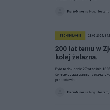
FranioMinor
na blogu
Jestem, 
TECHNOLOGIE
28.09.2025, 14:
200 lat temu w Z
kolej żelazna.
Było to dokładnie 27 wrześnie 1825 
świecie pociąg ciągniony przez lok
przedstawia...
FranioMinor
na blogu
Jestem, 