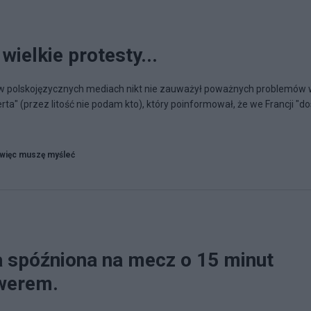
 wielkie protesty...
e w polskojęzycznych mediach nikt nie zauważył poważnych problemów
ta" (przez litość nie podam kto), który poinformował, że we Francji "d
więc muszę myśleć
a spóźniona na mecz o 15 minut
werem.