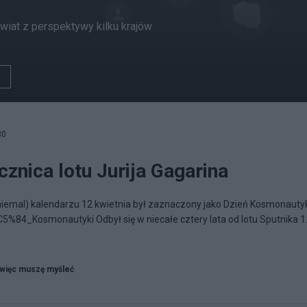
wiat z perspektywy kilku krajów
30
ocznica lotu Jurija Gagarina
iemal) kalendarzu 12 kwietnia był zaznaczony jako Dzień Kosmonautyk
%C5%84_Kosmonautyki Odbył się w niecałe cztery lata od lotu Sputnika 1
więc muszę myśleć