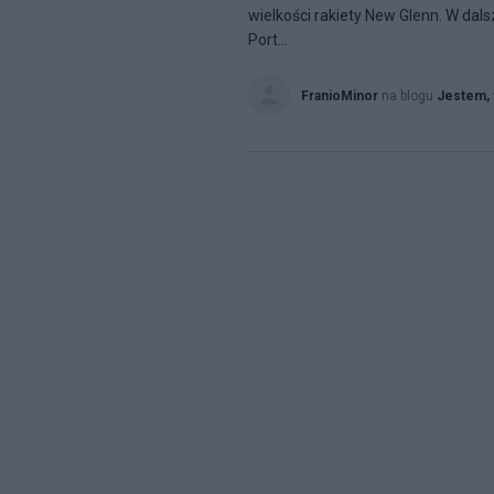
wielkości rakiety New Glenn. W da
Port...
FranioMinor
na blogu
Jestem, 