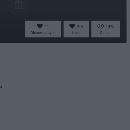
11
216
187k
Obserwujących
Notki
Odsłon
i.
.