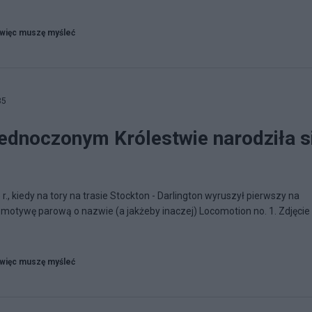
więc muszę myśleć
35
jednoczonym Królestwie narodziła s
r., kiedy na tory na trasie Stockton - Darlington wyruszył pierwszy na
omotywę parową o nazwie (a jakżeby inaczej) Locomotion no. 1. Zdjęcie
więc muszę myśleć