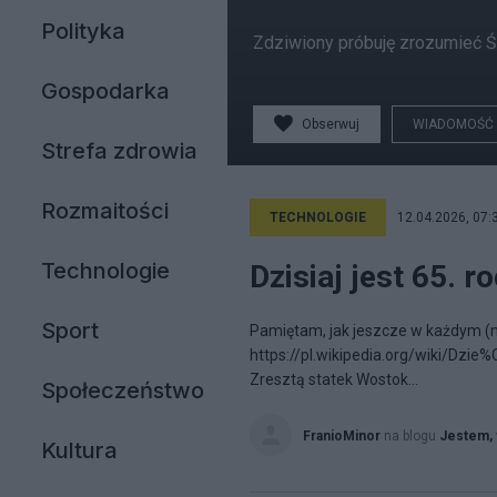
Polityka
Zdziwiony próbuję zrozumieć Ś
Gospodarka
Obserwuj
WIADOMOŚĆ
Strefa zdrowia
Rozmaitości
TECHNOLOGIE
12.04.2026, 07:
Technologie
Dzisiaj jest 65. r
Sport
Pamiętam, jak jeszcze w każdym (n
https://pl.wikipedia.org/wiki/Dzie
Zresztą statek Wostok...
Społeczeństwo
FranioMinor
na blogu
Jestem, 
Kultura