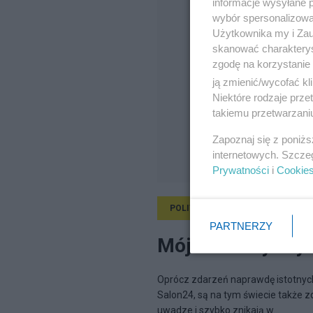
informacje wysyłane 
wybór spersonalizowan
Użytkownika my i Zau
skanować charakterys
zgodę na korzystanie 
ją zmienić/wycofać kl
Niektóre rodzaje prz
takiemu przetwarzaniu
Zapoznaj się z poniż
internetowych. Szcze
Prywatności
i
Cookie
POLITYKA
5.11.2025, 12:16
PARTNERZY
Mój subiektywny r
Oprócz zdarzeń naprawdę istotnych
Salon24, są na tym świecie także 
uwadze i szybko znikają w...