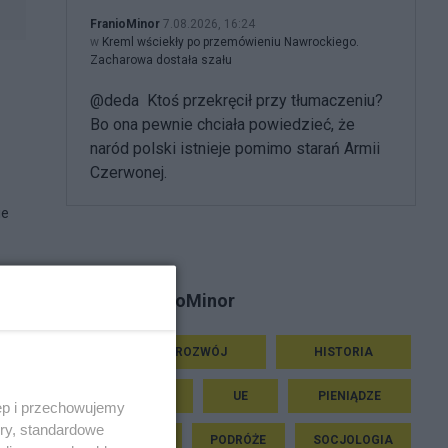
FranioMinor
7.08.2026, 16:24
w
Kreml wściekły po przemówieniu Nawrockiego.
Zacharowa dostała szału
@deda Ktoś przekręcił przy tłumaczeniu?
Bo ona pewnie chciała powiedzieć, że
naród polski istnieje pomimo starań Armii
Czerwonej.
ie
Tematy FranioMinor
BADANIA I ROZWÓJ
HISTORIA
EKOLOGIA
UE
PIENIĄDZE
ęp i przechowujemy
ory, standardowe
TRANSPORT
PODRÓŻE
SOCJOLOGIA