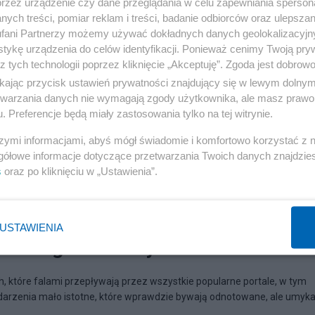
przez urządzenie czy dane przeglądania w celu zapewniania sperson
ych treści, pomiar reklam i treści, badanie odbiorców oraz ulepszan
fani Partnerzy możemy używać dokładnych danych geolokalizacyjn
tykę urządzenia do celów identyfikacji. Ponieważ cenimy Twoją pry
z tych technologii poprzez kliknięcie „Akceptuję”. Zgoda jest dobro
ikając przycisk ustawień prywatności znajdujący się w lewym dolny
etwarzania danych nie wymagają zgody użytkownika, ale masz prawo 
. Preferencje będą miały zastosowania tylko na tej witrynie.
szymi informacjami, abyś mógł świadomie i komfortowo korzystać z
gółowe informacje dotyczące przetwarzania Twoich danych znajdzi
s
oraz po kliknięciu w „Ustawienia”.
USTAWIENIA
anking nieistotnych zdarzeń ...
, które falami przepływają przez wszystkie popularne portale, w tym
zdarzenia mało istotne, które wprawdzie bywają odnotowane, ale umyka