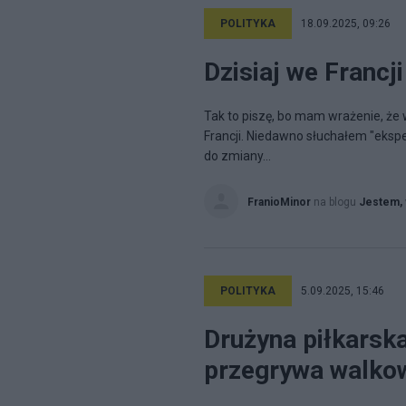
POLITYKA
18.09.2025, 09:26
Dzisiaj we Francji
Tak to piszę, bo mam wrażenie, ż
Francji. Niedawno słuchałem "eksper
do zmiany...
FranioMinor
na blogu
Jestem, 
POLITYKA
5.09.2025, 15:46
Drużyna piłkarsk
przegrywa walko