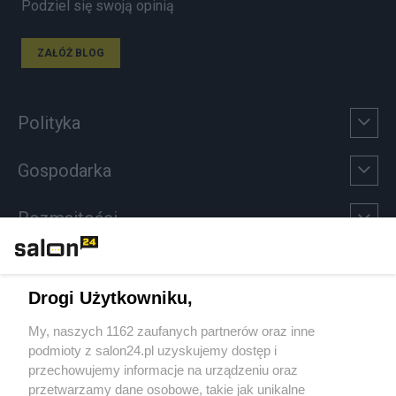
Podziel się swoją opinią
ZAŁÓŻ BLOG
Polityka
Gospodarka
Rozmaitości
Technologie
Drogi Użytkowniku,
Sport
My, naszych 1162 zaufanych partnerów oraz inne
podmioty z salon24.pl uzyskujemy dostęp i
Społeczeństwo
przechowujemy informacje na urządzeniu oraz
przetwarzamy dane osobowe, takie jak unikalne