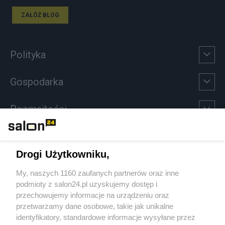
ZAŁÓŻ BLOG
Polityka
Gospodarka
Rozmaitości
Technologie
Drogi Użytkowniku,
Sport
My, naszych 1160 zaufanych partnerów oraz inne
podmioty z salon24.pl uzyskujemy dostęp i
Społeczeństwo
przechowujemy informacje na urządzeniu oraz
przetwarzamy dane osobowe, takie jak unikalne
Kultura
identyfikatory, standardowe informacje wysyłane przez