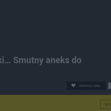
ki… Smutny aneks do
Obserwuj notkę
BLO