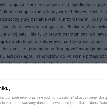
 była sojusznikiem walczącej o niepodległość prze
etlura) nastąpiła kontrofensywa sił bolszewickich. L
Rozpoczęły się zaciekłe walki o utrzymanie linii Wisły, k
jęcie Warszawy i nacierając pod Płockiem, Włocławki
a w tej batalii nie tylko prawie osamotniona, ale nawe
i była skutecznie zatrzymywana. Czesi nie zgodzili 
j los uznali za przesądzony (trudną zaś sytuację nas
a Cieszyńskiego). Transportów do Polski nie przepuszc
Polski ogłosiła także II Międzynarodówka Socjalisty
ywy (zablokowali dostawy w porcie w Gdańsku). Jed
jącą fatalną infrastrukturę kolejową Rumunię. Państ
były Węgry. Na początku lipca 1920 r. rząd węgierski nak
niku,
zanie wszystkich zapasów broni dla Polski i przez kol
fanych partnerów oraz inne podmioty z salon24.pl uzyskujemy dost
walczących Polaków.
niu oraz przetwarzamy dane osobowe, takie jak unikalne identyfikat