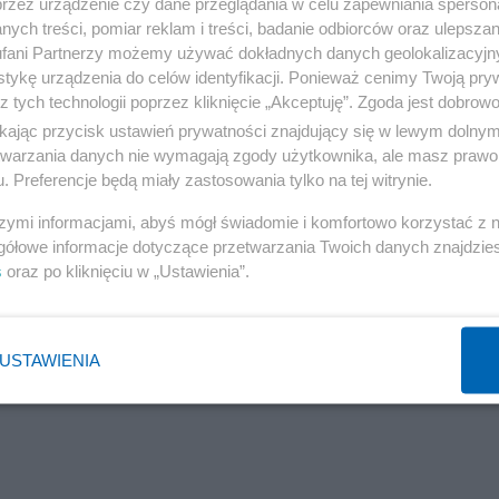
przez urządzenie czy dane przeglądania w celu zapewniania sperson
ych treści, pomiar reklam i treści, badanie odbiorców oraz ulepszan
sztofa Ćwiklińskiego w ciągu najbardziej dramatyczny
fani Partnerzy możemy używać dokładnych danych geolokalizacyjn
dostarczyli własnym wysiłkiem „48 milionów pocis
tykę urządzenia do celów identyfikacji. Ponieważ cenimy Twoją pry
z tych technologii poprzez kliknięcie „Akceptuję”. Zgoda jest dobro
 typu Mannlicher, trudna do określenia, poważna il
ikając przycisk ustawień prywatności znajdujący się w lewym dolny
y karabinów typu Mauser i kilka milionów części zapasow
etwarzania danych nie wymagają zgody użytkownika, ale masz prawo 
 innego rodzaju sprzętu i materiałów”. Gdyby nie Węgr
. Preferencje będą miały zastosowania tylko na tej witrynie.
czym strzelać! Kontyngent żołnierzy węgierskich, o c
szymi informacjami, abyś mógł świadomie i komfortowo korzystać z
ch walkach. Jedynym historykiem, który o tym pisał do
gółowe informacje dotyczące przetwarzania Twoich danych znajdzi
s
oraz po kliknięciu w „Ustawienia”.
dków Rady Ochrony Pamięci Walk i Męczeństwa miał w 
tralnym Archiwum Wojskowym. Niestety 10 kwietnia 
 Przewoźnik i projekt nie jest realizowany. Podobno ni
USTAWIENIA