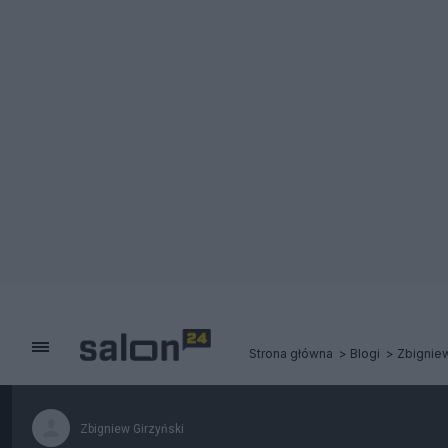
Strona główna
Blogi
Zbigniew
Zbigniew Girzyński