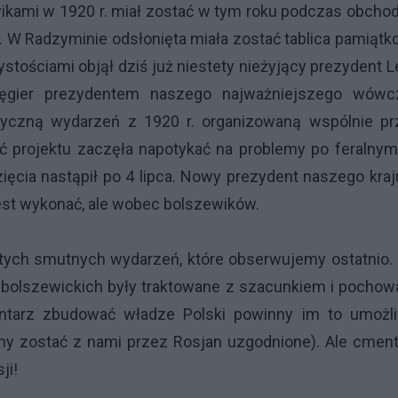
kami w 1920 r. miał zostać w tym roku podczas obcho
 W Radzyminie odsłonięta miała zostać tablica pamiąt
stościami objął dziś już niestety nieżyjący prezydent 
ęgier prezydentem naszego najważniejszego wówc
oryczną wydarzeń z 1920 r. organizowaną wspólnie pr
ość projektu zaczęła napotykać na problemy po feralny
ięcia nastąpił po 4 lipca. Nowy prezydent naszego kra
est wykonać, ale wobec bolszewików.
 tych smutnych wydarzeń, które obserwujemy ostatnio.
e bolszewickich były traktowane z szacunkiem i pocho
entarz zbudować władze Polski powinny im to umożli
ny zostać z nami przez Rosjan uzgodnione). Ale cment
ji!