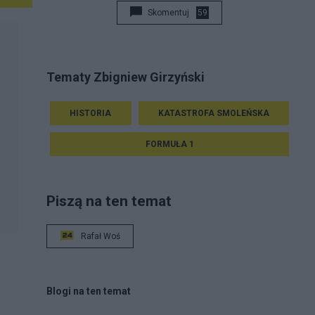
Skomentuj
59
Tematy Zbigniew Girzyński
HISTORIA
KATASTROFA SMOLEŃSKA
FORMUŁA 1
Piszą na ten temat
Rafał Woś
Blogi na ten temat