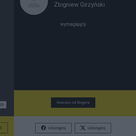
Zbigniew Girzyński
wymagający
Nowości od blogera
59
G
Udostępnij
Udostępnij