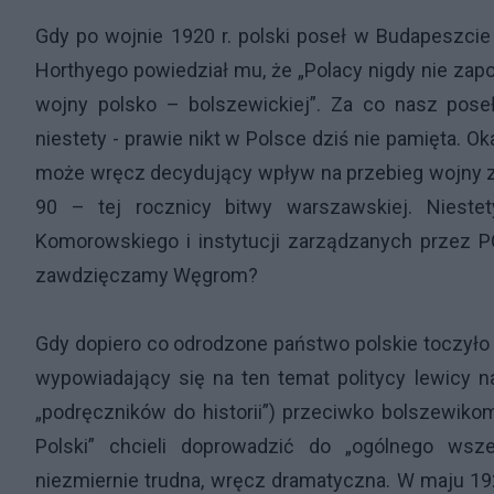
Gdy po wojnie 1920 r. polski poseł w Budapeszci
Horthyego powiedział mu, że „Polacy nigdy nie zap
wojny polsko – bolszewickiej”. Za co nasz pos
niestety - prawie nikt w Polsce dziś nie pamięta. Ok
może wręcz decydujący wpływ na przebieg wojny z 
90 – tej rocznicy bitwy warszawskiej. Nieste
Komorowskiego i instytucji zarządzanych przez
zawdzięczamy Węgrom?
Gdy dopiero co odrodzone państwo polskie toczyło 
wypowiadający się na ten temat politycy lewicy na
„podręczników do historii”) przeciwko bolszewiko
Polski” chcieli doprowadzić do „ogólnego wsz
niezmiernie trudna, wręcz dramatyczna. W maju 192