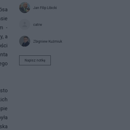
Jan Filip Libicki
ósa
asie
catrw
m -
y, a
Zbigniew Kuźmiuk
ości
nta
Napisz notkę
ego
ęsto
kich
upie
yła
jska