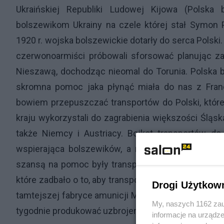
Ukraińskiej Republiki Ludowej Kijowa (Polska
bolszewikom Ukrainy na czele której stał Symon P
1920 r. wojska bolszewickie dotarły do serca Polski. 
czerwonoarmiści próbowali sforsować planując za
Nieszawą, dochodząc nieomal do Torunia. Polska był
skromna pomoc jaka płynąć miała do nas z Francj
bowiem przepuszczać transportów do Polski, które
kraju wykorzystali do zagrabienia większości Śląsk
także Niemcy i Austriacy. Bojkot transportów do 
wspierająca bolszewików, a mająca ogromne wpł
szansą na pomoc były transporty płynące przez ma
które zadbało o to, aby transporty te były możliwe 
Drogi Użytkow
tamtejszej fabryce amunicji Manfreda Weissa przeka
My, naszych 1162 zau
tygodnie produkować uzbrojenie tylko na potrzeby 
informacje na urządze