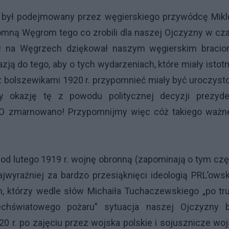
e był podejmowany przez węgierskiego przywódcę Mikl
omną Węgrom tego co zrobili dla naszej Ojczyzny w cz
eł na Węgrzech dziękował naszym węgierskim bracio
azją do tego, aby o tych wydarzeniach, które miały istotn
bolszewikami 1920 r. przypomnieć miały być uroczyst
ty okazję tę z powodu politycznej decyzji prezyde
 PO zmarnowano! Przypomnijmy więc cóż takiego ważn
od lutego 1919 r. wojnę obronną (zapominają o tym cz
jwyraźniej za bardzo przesiąknięci ideologią PRL’ows
m, którzy wedle słów Michaiła Tuchaczewskiego „po tr
echświatowego pożaru” sytuacja naszej Ojczyzny b
0 r. po zajęciu przez wojska polskie i sojusznicze wo