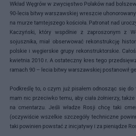
Wkład Węgrów w zwycięstwo Polaków nad bolszewi
90-lecia bitwy warszawskiej wreszcie uhonorowany.
na murze tamtejszego kościoła. Patronat nad uroczy
Kaczyński, który wspólnie z zaproszonym z W
sojusznika, miał obserwować rekonstrukcję hist
polskie i węgierskie grupy rekonstruktorskie. Cał
kwietnia 2010 r. A ostateczny kres tego przedsięwz
ramach 90 – lecia bitwy warszawskiej postanowił g
Podkreślę to, o czym już pisałem odnosząc się do
mam nic przeciwko temu, aby ciała żołnierzy, takż
na cmentarzu.
Jeśli władze Rosji chcę taki cm
(oczywiście wszelkie szczegóły techniczne powin
taki powinien powstać z inicjatywy i za pieniądze Ros