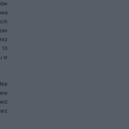
dów
kowa
Lech
zas
zez
m 10
ju w
 Nie
wane
wić
arz