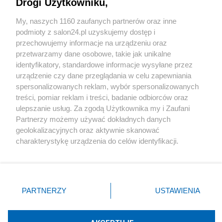
Drogi Użytkowniku,
Sport
My, naszych 1160 zaufanych partnerów oraz inne
podmioty z salon24.pl uzyskujemy dostęp i
Społeczeństwo
przechowujemy informacje na urządzeniu oraz
przetwarzamy dane osobowe, takie jak unikalne
Kultura
identyfikatory, standardowe informacje wysyłane przez
urządzenie czy dane przeglądania w celu zapewniania
spersonalizowanych reklam, wybór spersonalizowanych
treści, pomiar reklam i treści, badanie odbiorców oraz
ulepszanie usług. Za zgodą Użytkownika my i Zaufani
X
Facebook
Instagram
Youtube
Partnerzy możemy używać dokładnych danych
geolokalizacyjnych oraz aktywnie skanować
charakterystykę urządzenia do celów identyfikacji.
Web Content Media sp. z o. o. © 2022
Ponieważ cenimy Twoją prywatność, prosimy o zgodę na
korzystanie z tych technologii poprzez kliknięcie
„Akceptuję”. Zgoda jest dobrowolna i zawsze możesz ją
Pomoc
O nas
Praca
Reklama
Kontakt
zmienić/wycofać klikając przycisk ustawień prywatności
PARTNERZY
USTAWIENIA
znajdujący się w lewym dolnym rogu strony
. Niektóre
rodzaje przetwarzania danych nie wymagają zgody
użytkownika, ale masz prawo sprzeciwić się takiemu