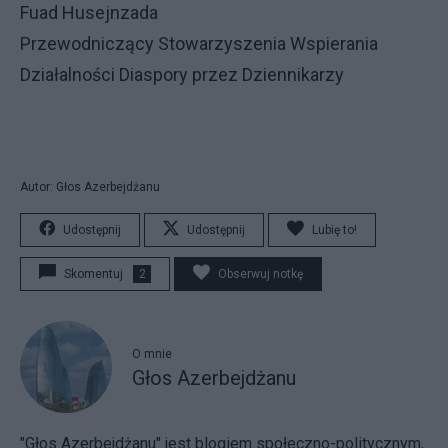
Fuad Husejnzada
Przewodniczący Stowarzyszenia Wspierania
Działalności Diaspory przez Dziennikarzy
Autor: Głos Azerbejdżanu
Udostępnij
Udostępnij
Lubię to!
Skomentuj
2
Obserwuj notkę
O mnie
Głos Azerbejdżanu
"Głos Azerbejdżanu" jest blogiem społeczno-politycznym,