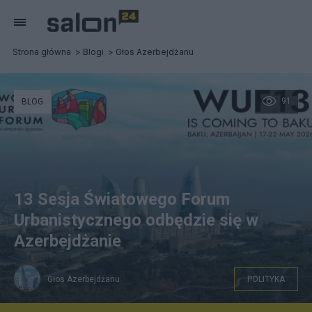
Strona główna
Blogi
Głos Azerbejdżanu
91
BLOG
13 Sesja Światowego Forum
Urbanistycznego odbędzie się w
Azerbejdżanie
Głos Azerbejdżanu
POLITYKA