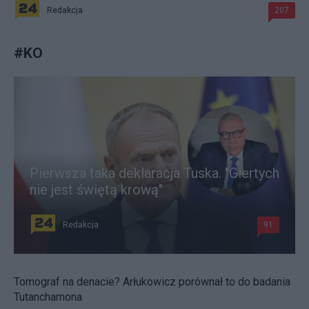
Redakcja
207
#
KO
Pierwsza taka deklaracja Tuska. "Giertych
nie jest świętą krową"
Redakcja
91
Tomograf na denacie? Arłukowicz porównał to do badania
Tutanchamona