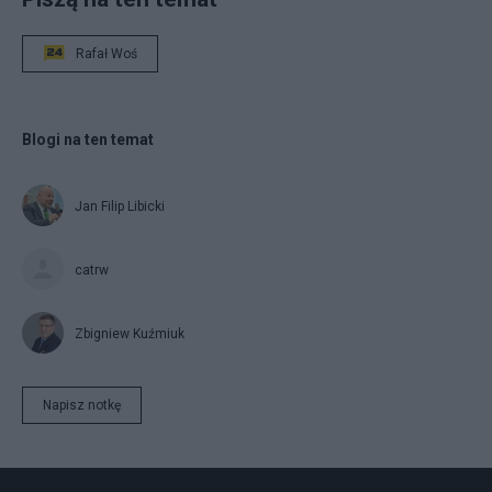
Rafał Woś
Blogi na ten temat
Jan Filip Libicki
catrw
Zbigniew Kuźmiuk
Napisz notkę