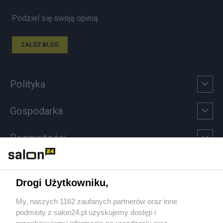
Podziel się swoją opinią
ZAŁÓŻ BLOG
Polityka
Gospodarka
Rozmaitości
Technologie
Drogi Użytkowniku,
Sport
My, naszych 1162 zaufanych partnerów oraz inne
podmioty z salon24.pl uzyskujemy dostęp i
Społeczeństwo