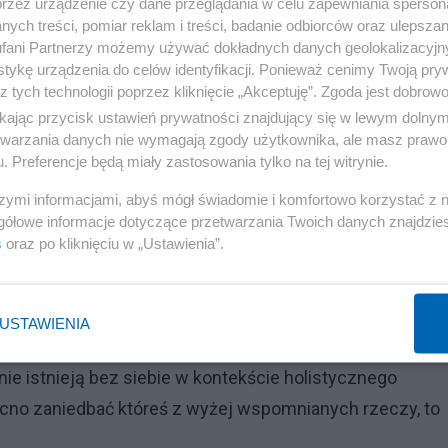
przez urządzenie czy dane przeglądania w celu zapewniania sperson
ych treści, pomiar reklam i treści, badanie odbiorców oraz ulepszan
fani Partnerzy możemy używać dokładnych danych geolokalizacyjn
tykę urządzenia do celów identyfikacji. Ponieważ cenimy Twoją pry
z tych technologii poprzez kliknięcie „Akceptuję”. Zgoda jest dobro
osób holistyczny?
ikając przycisk ustawień prywatności znajdujący się w lewym dolny
etwarzania danych nie wymagają zgody użytkownika, ale masz prawo 
Reklama
. Preferencje będą miały zastosowania tylko na tej witrynie.
toczeniem dużą estymą. Mój dobrostan psychiczny, fizyczn
szymi informacjami, abyś mógł świadomie i komfortowo korzystać z
gółowe informacje dotyczące przetwarzania Twoich danych znajdzi
istycznie.
s
oraz po kliknięciu w „Ustawienia”.
USTAWIENIA
, aktywność fizyczną i zarządzanie emocjami?
ie istnieją bez siebie w kontekście holistycznego
ocno zaniedbać któreś z wyżej wspomnianych rzeczy, to