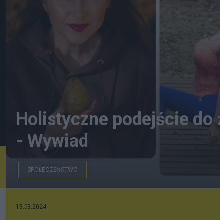
Holistyczne podejście do
- Wywiad
SPOŁECZEŃSTWO
Archiwum rozmówcy Joanny Weraksy
13.03.2024