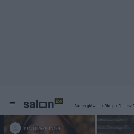
Strona główna
Blogi
Dariusz 
Dariusz Paweł Trybuła