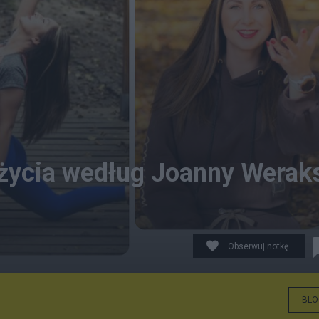
 życia według Joanny Werak
Obserwuj notkę
BLO