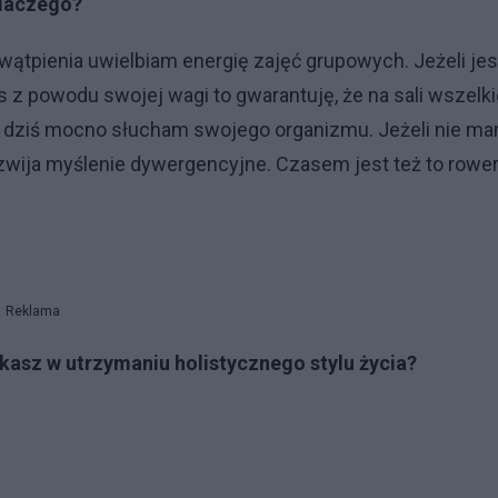
dlaczego?
 wątpienia uwielbiam energię zajęć grupowych. Jeżeli jes
s z powodu swojej wagi to gwarantuję, że na sali wszelki
że dziś mocno słucham swojego organizmu. Jeżeli nie m
ozwija myślenie dywergencyjne. Czasem jest też to rowe
Reklama
ykasz w utrzymaniu holistycznego stylu życia?