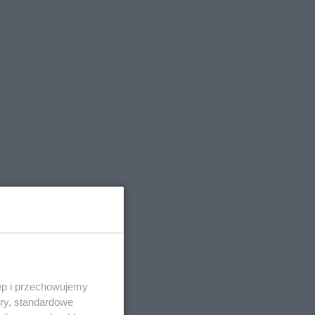
zowe
ie
ęp i przechowujemy
ory, standardowe