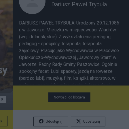
Dariusz Paweł Trybuła
DARIUSZ PAWEŁ TRYBUŁA: Urodzony 29.12.1986
r. w Jaworze. Mieszka w miejscowości Wiadrów
(woj. dolnośląskie). Z wykształcenia pedagog,
pedagog - specjalny, terapeuta, terapeuta
zajęciowy. Pracuje jako Wychowawca w Placówce
Opiekuńczo-Wychowawczej „Jaworowy Start” w
Jaworze. Radny Rady Gminy Paszowice. Ogólnie
sy
spokojny facet. Lubi spacery, jazdę na rowerze
(bardzo lubi), muzykę, film, książki, aktorstwo, w
wolnym czasie lubi upiec ciasto. Interesuje się
też dziennikarstwem. Autor materiałów
Nowości od blogera
szkoleniowych do szkoleń z zakresu pedagogiki,
0
pedagogiki specjalnej, animacji i psychologii. Moje
artykuły i wywiady z osobami z pasją były
publikowane w serwisach internetowych:
G
Udostępnij
Udostępnij
Interia360.pl, Wiadomości24.pl, naszemiasto.pl.