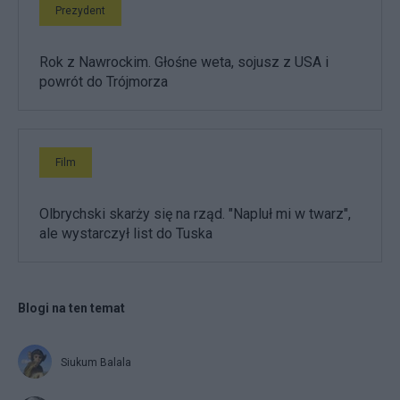
Prezydent
Rok z Nawrockim. Głośne weta, sojusz z USA i
powrót do Trójmorza
Film
Olbrychski skarży się na rząd. "Napluł mi w twarz",
ale wystarczył list do Tuska
Blogi na ten temat
Siukum Balala