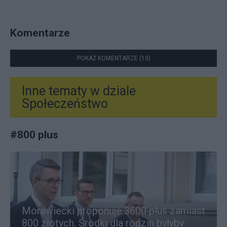
Komentarze
POKAŻ KOMENTARZE (10)
Inne tematy w dziale
Społeczeństwo
#
800 plus
Morawiecki proponuje 3600 plus zamiast
800 złotych. Środki dla rodzin byłyby