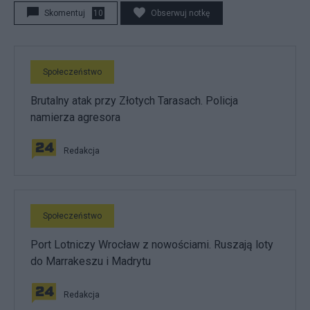
Skomentuj
10
Obserwuj notkę
Społeczeństwo
Brutalny atak przy Złotych Tarasach. Policja
namierza agresora
Redakcja
Społeczeństwo
Port Lotniczy Wrocław z nowościami. Ruszają loty
do Marrakeszu i Madrytu
Redakcja