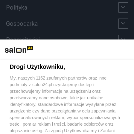
Polityka
Gospodarka
Rozmaitości
Technologie
Drogi Użytkowniku,
Sport
My, naszych 1162 zaufanych partnerów oraz inne
podmioty z salon24.pl uzyskujemy dostęp i
Społeczeństwo
przechowujemy informacje na urządzeniu oraz
przetwarzamy dane osobowe, takie jak unikalne
Kultura
identyfikatory, standardowe informacje wysyłane przez
urządzenie czy dane przeglądania w celu zapewniania
spersonalizowanych reklam, wybór spersonalizowanych
treści, pomiar reklam i treści, badanie odbiorców oraz
ulepszanie usług. Za zgodą Użytkownika my i Zaufani
X
Facebook
Instagram
Youtube