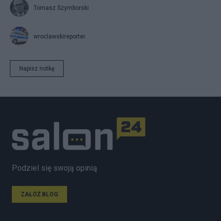
Tomasz Szymborski
wroclawskireporter
Napisz notkę
Podziel się swoją opinią
ZAŁÓŻ BLOG