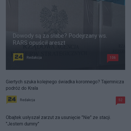
Dowody są za słabe? Podejrzany ws.
RARS opuścił areszt
Redakcja
106
Giertych szuka kolejnego świadka koronnego? Tajemnicza
podróż do Krala
Redakcja
52
Obajtek usłyszał zarzut za usunięcie "Nie" ze stacji.
"Jestem dumny"