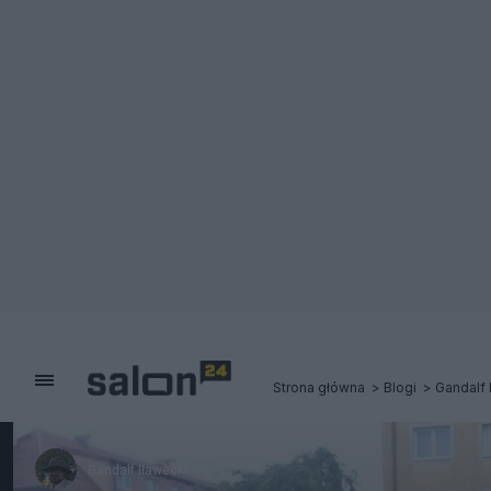
Strona główna
Blogi
Gandalf 
Gandalf Iławecki