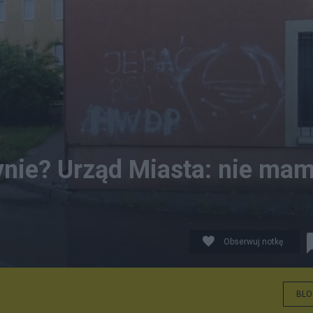
ynie? Urząd Miasta: nie ma
Obserwuj notkę
BLO