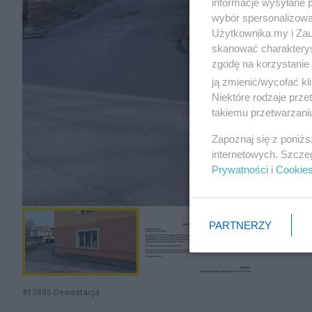
informacje wysyłane 
wybór spersonalizowan
Użytkownika my i Zau
skanować charakterys
zgodę na korzystanie 
ją zmienić/wycofać kl
Niektóre rodzaje prz
takiemu przetwarzaniu
Zapoznaj się z poniż
internetowych. Szcze
Prywatności
i
Cookie
PARTNERZY
#13886 Dewastacja