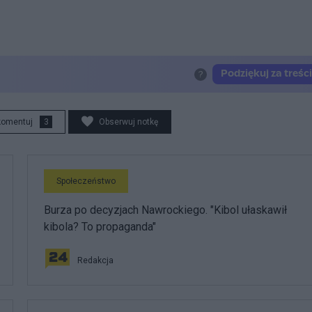
komentuj
3
Obserwuj notkę
Społeczeństwo
Burza po decyzjach Nawrockiego. "Kibol ułaskawił
kibola? To propaganda"
Redakcja