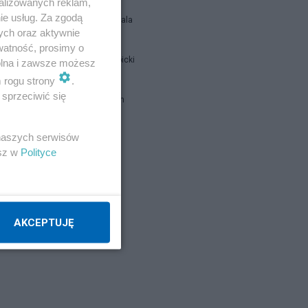
alizowanych reklam,
ie usług. Za zgodą
Siukum Balala
ych oraz aktywnie
watność, prosimy o
Jan Filip Libicki
wolna i zawsze możesz
m rogu strony
.
sprzeciwić się
brat Damian
 naszych serwisów
Napisz notkę
esz w
Polityce
AKCEPTUJĘ