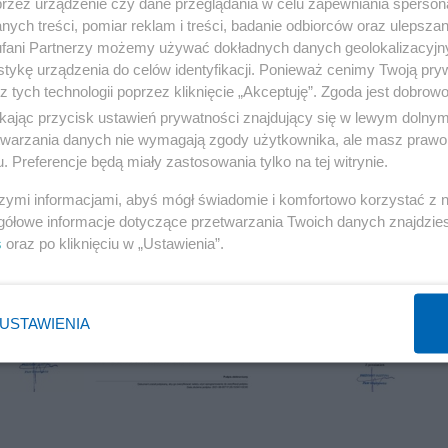
przez urządzenie czy dane przeglądania w celu zapewniania sperson
ych treści, pomiar reklam i treści, badanie odbiorców oraz ulepszan
fani Partnerzy możemy używać dokładnych danych geolokalizacyjn
tykę urządzenia do celów identyfikacji. Ponieważ cenimy Twoją pry
z tych technologii poprzez kliknięcie „Akceptuję”. Zgoda jest dobro
ikając przycisk ustawień prywatności znajdujący się w lewym dolny
etwarzania danych nie wymagają zgody użytkownika, ale masz prawo 
. Preferencje będą miały zastosowania tylko na tej witrynie.
szymi informacjami, abyś mógł świadomie i komfortowo korzystać z
gółowe informacje dotyczące przetwarzania Twoich danych znajdzi
s
oraz po kliknięciu w „Ustawienia”.
USTAWIENIA