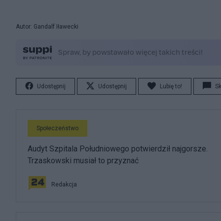
Autor: Gandalf Iławecki
Udostępnij
Udostępnij
Lubię to!
S
Społeczeństwo
Audyt Szpitala Południowego potwierdził najgorsze.
Trzaskowski musiał to przyznać
Redakcja