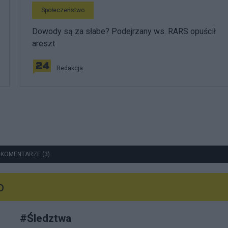
Społeczeństwo
Dowody są za słabe? Podejrzany ws. RARS opuścił
areszt
Redakcja
 KOMENTARZE (3)
o
#
Śledztwa