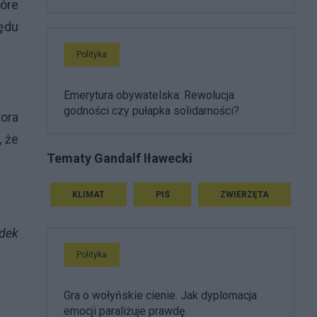
tóre
zędu
Polityka
Emerytura obywatelska: Rewolucja
godności czy pułapka solidarności?
ora
 że
Tematy Gandalf Iławecki
KLIMAT
PIS
ZWIERZĘTA
adek
Polityka
Gra o wołyńskie cienie. Jak dyplomacja
emocji paraliżuje prawdę