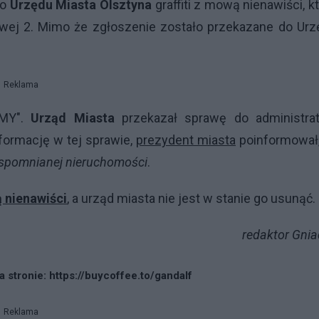
do
Urzędu Miasta Olsztyna
graffiti z mową nienawiści, k
ajowej 2. Mimo że zgłoszenie zostało przekazane do Ur
Reklama
AMY".
Urząd Miasta
przekazał sprawę do administrat
formację w tej sprawie,
prezydent miasta
poinformował,
wspomnianej nieruchomości
.
nienawiści
, a urząd miasta nie jest w stanie go usunąć.
redaktor Gni
 stronie: https://buycoffee.to/gandalf
Reklama