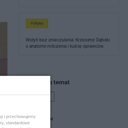
Polityka
Wołyń bez znieczulenia: Krzesimir Dębski
o anatomii milczenia i kulcie oprawców.
Piszą na ten temat
Rafał Woś
ęp i przechowujemy
Blogi na ten temat
ory, standardowe