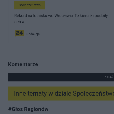
Społeczeństwo
Rekord na lotnisku we Wrocławiu. Te kierunki podbiły
serca
Redakcja
Komentarze
POKAŻ
Inne tematy w dziale
Społeczeństw
#
Głos Regionów