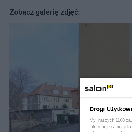
Zobacz galerię zdjęć:
Drogi Użytkow
My, naszych 1160 zau
informacje na urządze