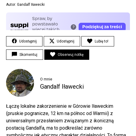
Autor: Gandalf Iławecki
Udostępnij
Udostępnij
Lubię to!
Skomentuj
Obserwuj notkę
O mnie
Gandalf Iławecki
Łączę lokalne zakorzenienie w Górowie Iławeckim
(pruskie pogranicze, 12 km na północ od Warmii) z
uniwersalnym przesłaniem związanym z ikoniczną
postacią Gandalfa, ma to podkreślać zarówno
symboliczny jak etyczny charakter działalności. To forma