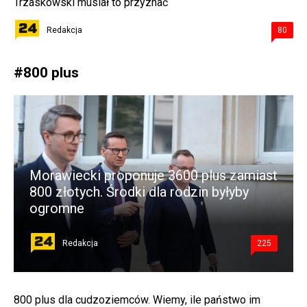
Trzaskowski musiał to przyznać
Redakcja
80
#
800 plus
Morawiecki proponuje 3600 plus zamiast
800 złotych. Środki dla rodzin byłyby
ogromne
Redakcja
225
800 plus dla cudzoziemców. Wiemy, ile państwo im