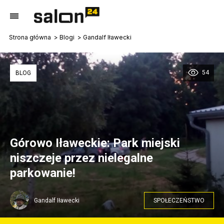
Strona główna
Blogi
Gandalf Iławecki
54
BLOG
Górowo Iławeckie: Park miejski
niszczeje przez nielegalne
parkowanie!
Gandalf Iławecki
SPOŁECZEŃSTWO
Aut. NMG (Komunikator LocalSpot)