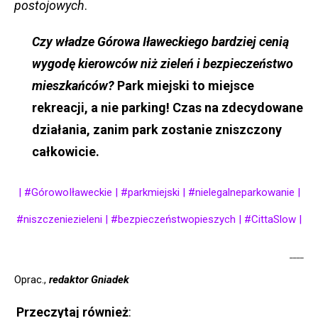
postojowych
.
Czy władze Górowa Iławeckiego bardziej cenią
wygodę kierowców niż zieleń i bezpieczeństwo
mieszkańców?
Park miejski to miejsce
rekreacji, a nie parking! Czas na zdecydowane
działania, zanim park zostanie zniszczony
całkowicie.
| #GórowoIławeckie | #parkmiejski | #nielegalneparkowanie |
#niszczeniezieleni | #bezpieczeństwopieszych | #CittaSlow |
____
Oprac.,
redaktor Gniadek
Przeczytaj również
: