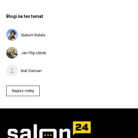
Blogi na ten temat
Siukum Balala
Jan Filip Libicki
brat Damian
Napisz notkę