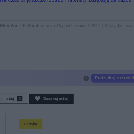
MobiWin - E-Sondaże
dnia
15 października 2024 r.
[
Wszystkie wyni
komentuj
3
Obserwuj notkę
Polityka