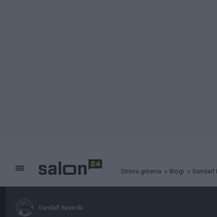
Strona główna
Blogi
Gandalf 
Gandalf Iławecki