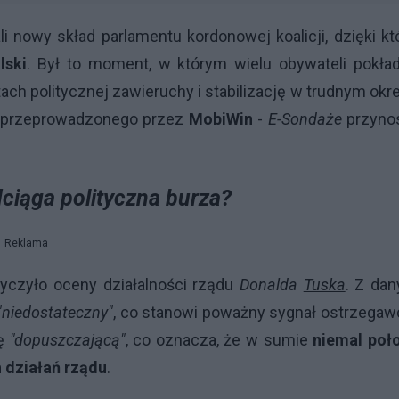
i nowy skład parlamentu kordonowej koalicji, dzięki kt
lski
. Był to moment, w którym wielu obywateli pokład
ach politycznej zawieruchy i stabilizację w trudnym okr
przeprowadzonego przez
MobiWin
-
E-Sondaże
przyno
ciąga polityczna burza?
Reklama
yczyło oceny działalności rządu
Donalda
Tuska
. Z da
"niedostateczny"
, co stanowi poważny sygnał ostrzega
nę
"dopuszczającą"
, co oznacza, że w sumie
niemal poł
 działań rządu
.