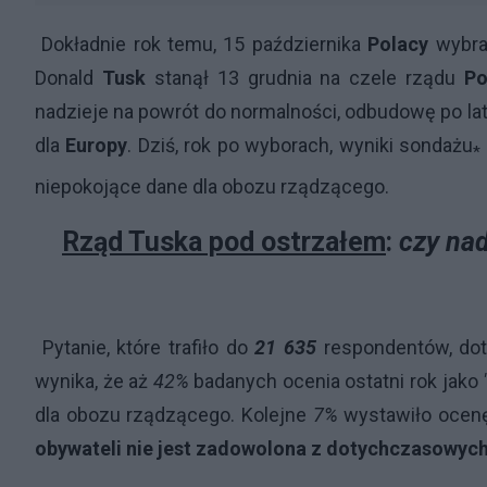
Dokładnie rok temu, 15 października
Polacy
wybral
Donald
Tusk
stanął 13 grudnia na czele rządu
Po
nadzieje na powrót do normalności, odbudowę po lat
dla
Europy
. Dziś, rok po wyborach, wyniki sondażu
*
niepokojące dane dla obozu rządzącego.
Rząd Tuska pod ostrzałem
:
czy nad
Pytanie, które trafiło do
21 635
respondentów, dot
wynika, że aż
42%
badanych ocenia ostatni rok jako
dla obozu rządzącego. Kolejne
7%
wystawiło oce
obywateli nie jest zadowolona z dotychczasowych