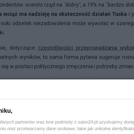
ondentów oceniło rząd na
"dobry"
, a
19%
na
"bardzo dob
a wciąż ma nadzieję na skuteczność działań Tuska
i 
wysoki odsetek niezadowolenia może wywołać w szereg
ki.
nie, dotyczące
częstotliwości przeprowadzania wybo
 pełnych wyników, to sama forma pytania sugeruje ros
ć się w postaci politycznego zmęczenia i potrzeby zmian
tymizmu, stoi przed wyzwaniami, które mogą zaważyć
się linie podziału w społeczeństwie, a nadzieje na jedno
ycznych realiów.
niku,
Reklama
fanych partnerów oraz inne podmioty z salon24.pl uzyskujemy dost
taniem w sondażu będzie:
niu oraz przetwarzamy dane osobowe, takie jak unikalne identyfikat
"Czy uważasz, że politycy powin