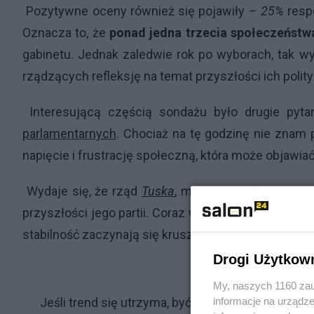
Pozytywne oceny również się pojawiły –
25%
resp
Oznacza to, że
ponad jedna trzecia społeczeństw
gabinetu. Jednak zaledwie rok po wyborach, tak 
rządzących refleksję na temat przyszłości ich polity
Interesującą częścią sondażu było drugie pyta
parlamentarnych
. Chociaż na tę godzinę nie znam
napięcie i frustrację społeczną, która może objawia
Wydaje się, że rząd
Tuska
, mimo początkowego op
przyszłości jego partii. Coraz wyraźniej zarysowują 
stabilność zaczynają się kruszyć pod ciężarem polit
Drogi Użytkow
My, naszych 1160 zau
Jeśli trend się utrzyma, być może następnym py
informacje na urządze