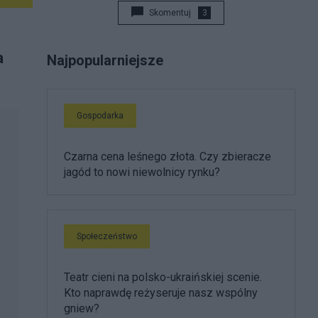
Skomentuj
3
a
Najpopularniejsze
Gospodarka
Czarna cena leśnego złota. Czy zbieracze
jagód to nowi niewolnicy rynku?
Społeczeństwo
Teatr cieni na polsko-ukraińskiej scenie.
Kto naprawdę reżyseruje nasz wspólny
gniew?