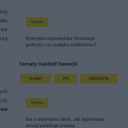
órej
ało
Polityka
esie
szą
Emerytura obywatelska: Rewolucja
godności czy pułapka solidarności?
Tematy Gandalf Iławecki
KLIMAT
PIS
ZWIERZĘTA
nych
wczy
Polityka
owa
Gra o wołyńskie cienie. Jak dyplomacja
emocji paraliżuje prawdę