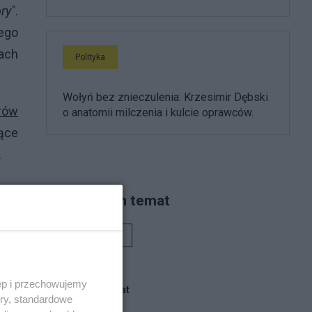
ry"
.
jego
ach
Polityka
Wołyń bez znieczulenia: Krzesimir Dębski
rów
o anatomii milczenia i kulcie oprawców.
nące
.
 na
Piszą na ten temat
ść i
Rafał Woś
ęp i przechowujemy
Blogi na ten temat
ory, standardowe
ni