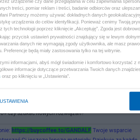
przez urządzenie czy dane przeglądania w celu zapewniania sperson
cie?"
W końcu,
odrobina ciszy to czasem najlepsze, co m
ych treści, pomiar reklam i treści, badanie odbiorców oraz ulepszan
fani Partnerzy możemy używać dokładnych danych geolokalizacyjn
tykę urządzenia do celów identyfikacji. Ponieważ cenimy Twoją pry
z tych technologii poprzez kliknięcie „Akceptuję”. Zgoda jest dobro
orów | #PolskaPolityka | #FrustracjaSpołeczna | #ZaufanieDoWład
ikając przycisk ustawień prywatności znajdujący się w lewym dolny
izaPolityczna |
etwarzania danych nie wymagają zgody użytkownika, ale masz prawo 
. Preferencje będą miały zastosowania tylko na tej witrynie.
Oprac.
redaktor Gni
szymi informacjami, abyś mógł świadomie i komfortowo korzystać z
gółowe informacje dotyczące przetwarzania Twoich danych znajdzi
s
oraz po kliknięciu w „Ustawienia”.
rotu byłego premiera!
USTAWIENIA
ki odnajdą wspólny język dla dobra narodu?
00+ czy szukać nowych rozwiązań?
onie:
https://buycoffee.to/GANDALF
Twoje wsparcie
starczać Ci jeszcze lepsze materiały. Dziękuję za każde