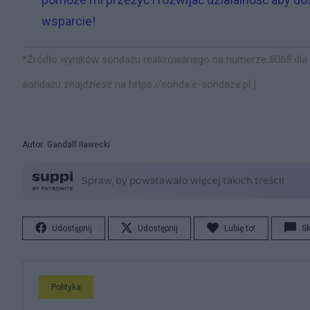
wsparcie!
*Źródło wyników sondażu realizowanego na numerze
8068
dla
sondażu znajdziesz na https://sonda.e-sondaze.pl
]
Autor: Gandalf Iławecki
Udostępnij
Udostępnij
Lubię to!
S
Polityka