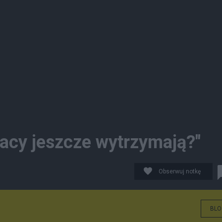
lacy jeszcze wytrzymają?"
Obserwuj notkę
BLO