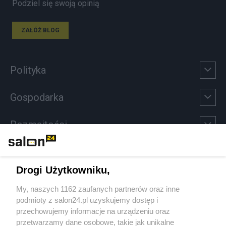
Podziel się swoją opinią
ZAŁÓŻ BLOG
Polityka
Gospodarka
Rozmaitości
Technologie
Drogi Użytkowniku,
Sport
My, naszych 1162 zaufanych partnerów oraz inne
podmioty z salon24.pl uzyskujemy dostęp i
Społeczeństwo
przechowujemy informacje na urządzeniu oraz
przetwarzamy dane osobowe, takie jak unikalne