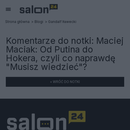
Strona główna
Blogi
Gandalf Iławecki
Komentarze do notki:
Maciej
Maciak: Od Putina do
Hokera, czyli co naprawdę
"Musisz wiedzieć"?
« WRÓĆ DO NOTKI