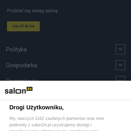
Podziel się swoją opinią
ZAŁÓŻ BLOG
Polityka
Gospodarka
Rozmaitości
Technologie
Drogi Użytkowniku,
Sport
My, naszych 1162 zaufanych partnerów oraz inne
podmioty z salon24.pl uzyskujemy dostęp i
Społeczeństwo