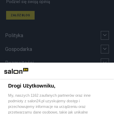
Podziel się swoją opinią
ZAŁÓŻ BLOG
Polityka
Gospodarka
Rozmaitości
Technologie
Drogi Użytkowniku,
Sport
My, naszych 1162 zaufanych partnerów oraz inne
podmioty z salon24.pl uzyskujemy dostęp i
Społeczeństwo
przechowujemy informacje na urządzeniu oraz
przetwarzamy dane osobowe, takie jak unikalne