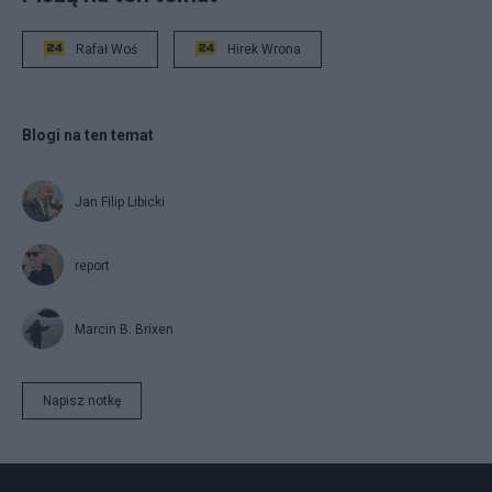
Rafał Woś
Hirek Wrona
Blogi na ten temat
Jan Filip Libicki
report
Marcin B. Brixen
Napisz notkę