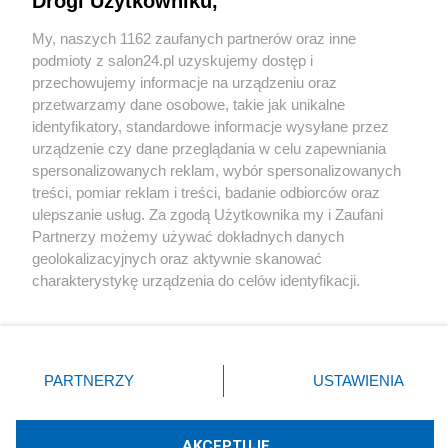
Drogi Użytkowniku,
Sport
My, naszych 1162 zaufanych partnerów oraz inne
podmioty z salon24.pl uzyskujemy dostęp i
Społeczeństwo
przechowujemy informacje na urządzeniu oraz
przetwarzamy dane osobowe, takie jak unikalne
Kultura
identyfikatory, standardowe informacje wysyłane przez
urządzenie czy dane przeglądania w celu zapewniania
spersonalizowanych reklam, wybór spersonalizowanych
treści, pomiar reklam i treści, badanie odbiorców oraz
ulepszanie usług. Za zgodą Użytkownika my i Zaufani
X
Facebook
Instagram
Youtube
Partnerzy możemy używać dokładnych danych
geolokalizacyjnych oraz aktywnie skanować
charakterystykę urządzenia do celów identyfikacji.
Web Content Media sp. z o. o. © 2022
Ponieważ cenimy Twoją prywatność, prosimy o zgodę na
korzystanie z tych technologii poprzez kliknięcie
„Akceptuję”. Zgoda jest dobrowolna i zawsze możesz ją
Pomoc
O nas
Praca
Reklama
Kontakt
zmienić/wycofać klikając przycisk ustawień prywatności
PARTNERZY
USTAWIENIA
znajdujący się w lewym dolnym rogu strony
. Niektóre
rodzaje przetwarzania danych nie wymagają zgody
użytkownika, ale masz prawo sprzeciwić się takiemu
AKCEPTUJĘ