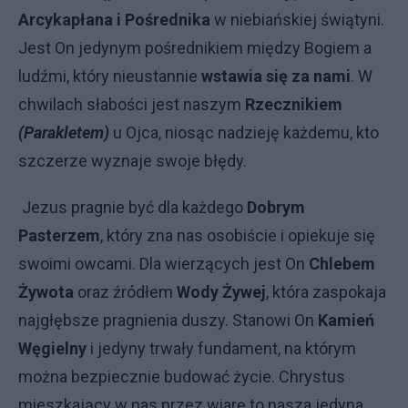
Arcykapłana i Pośrednika
w niebiańskiej świątyni.
Jest On jedynym pośrednikiem między Bogiem a
ludźmi, który nieustannie
wstawia się za nami
. W
chwilach słabości jest naszym
Rzecznikiem
(Parakletem)
u Ojca, niosąc nadzieję każdemu, kto
szczerze wyznaje swoje błędy.
Jezus pragnie być dla każdego
Dobrym
Pasterzem
, który zna nas osobiście i opiekuje się
swoimi owcami. Dla wierzących jest On
Chlebem
Żywota
oraz źródłem
Wody Żywej
, która zaspokaja
najgłębsze pragnienia duszy. Stanowi On
Kamień
Węgielny
i jedyny trwały fundament, na którym
można bezpiecznie budować życie. Chrystus
mieszkający w nas przez wiarę to nasza jedyna