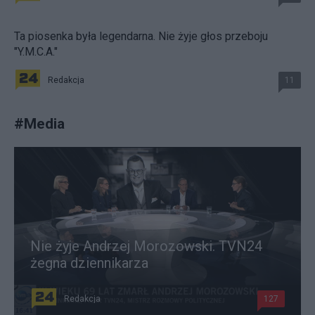
Ta piosenka była legendarna. Nie żyje głos przeboju
"Y.M.C.A."
Redakcja
11
#
Media
Nie żyje Andrzej Morozowski. TVN24
żegna dziennikarza
Redakcja
127