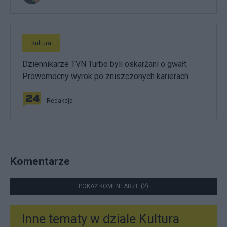
Kultura
Dziennikarze TVN Turbo byli oskarżani o gwałt.
Prowomocny wyrok po zniszczonych karierach
Redakcja
Komentarze
POKAŻ KOMENTARZE (2)
Inne tematy w dziale
Kultura