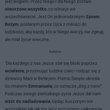
jest Bogiem. Przez Niego i dla Niego zostało
stworzone wszystko
, co istnieje we
wszechświecie. Jest On jednorodzonym
Synem
Bożym
, posłanym przez Ojca z miłości do
ludzkości, aby każdy, kto w Niego wierzy, nie zginął,
ale miał życie wieczne.
Reklama
Dla każdego z nas Jezus stał się bliski poprzez
wcielenie
, przyjmując ludzkie ciało i rodząc się z
dziewicy Marii w Betlejem. Pismo Święte określa
Go mianem
Emmanuela
, co oznacza
„Bóg z nami”
.
Podczas swego ziemskiego życia Jezus dał nam
wzór do naśladowania
, będąc kuszonym we
wszystkim tak jak my, lecz pozostając całkowicie