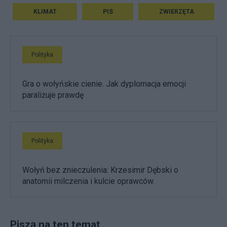
KLIMAT
PIS
ZWIERZĘTA
Polityka
Gra o wołyńskie cienie. Jak dyplomacja emocji
paraliżuje prawdę
Polityka
Wołyń bez znieczulenia: Krzesimir Dębski o
anatomii milczenia i kulcie oprawców.
Piszą na ten temat