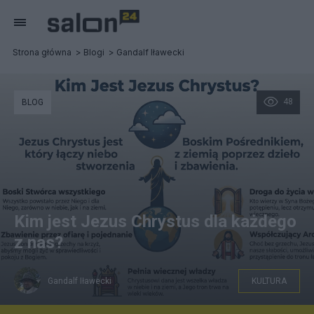
Strona główna
Blogi
Gandalf Iławecki
48
BLOG
Kim jest Jezus Chrystus dla każdego
z nas?
Gandalf Iławecki
KULTURA
Źródła własne