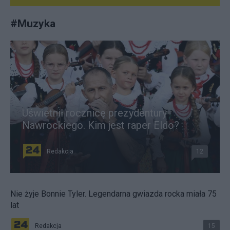
#
Muzyka
Uświetnił rocznicę prezydentury
Nawrockiego. Kim jest raper Eldo?
Redakcja
12
Nie żyje Bonnie Tyler. Legendarna gwiazda rocka miała 75
lat
Redakcja
15