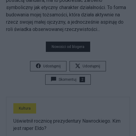
postacią Gandalfa, ma to podkreślać zarówno
symboliczny jak etyczny charakter działalności. To forma
budowania mojej tożsamości, która działa aktywnie na
rzecz swojej małej ojczyzny, a jednocześnie aspiruję do
roli świadka obserwowanej rzeczywistości...
Nowości od blogera
Udostępnij
Udostępnij
Skomentuj
2
Kultura
Uświetnił rocznicę prezydentury Nawrockiego. Kim
jest raper Eldo?