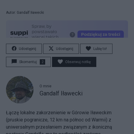
Autor: Gandalf Iławecki
Udostępnij
Udostępnij
Lubię to!
Skomentuj
2
Obserwuj notkę
O mnie
Gandalf Iławecki
Łączę lokalne zakorzenienie w Górowie Iławeckim
(pruskie pogranicze, 12 km na północ od Warmii) z
uniwersalnym przesłaniem związanym z ikoniczną