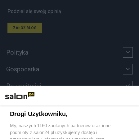
Podziel się swoją opinią
ZAŁÓŻ BLOG
Polityka
Gospodarka
Rozmaitości
Technologie
Drogi Użytkowniku,
Sport
My, naszych 1160 zaufanych partnerów oraz inne
podmioty z salon24.pl uzyskujemy dostęp i
Społeczeństwo