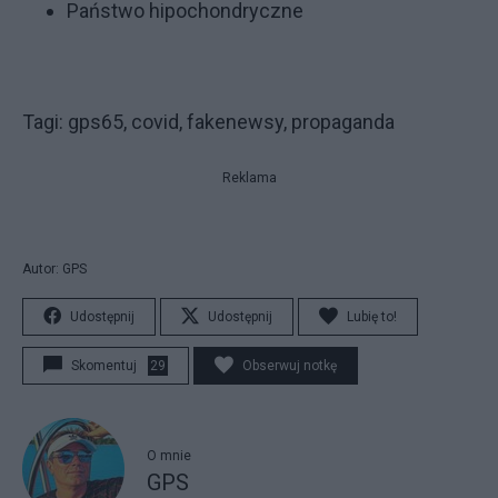
Państwo hipochondryczne
Tagi: gps65, covid, fakenewsy, propaganda
Reklama
Autor: GPS
Udostępnij
Udostępnij
Lubię to!
Skomentuj
29
Obserwuj notkę
O mnie
GPS