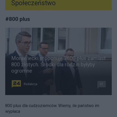
Społeczeństwo
#
800 plus
Morawiecki proponuje 3600 plus zamiast
800 złotych. Środki dla rodzin byłyby
ogromne
Redakcja
31
800 plus dla cudzoziemców. Wiemy, ile państwo im
wypłaca