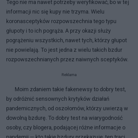
Tego nie ma nawet potrzeby weryfikować, bo w tej
informacji nic się kupy nie trzyma. Wielu
koronasceptyków rozpowszechnia tego typu
głupoty i to ich pogrąża. A przy okazji służy
pogrążeniu wszystkich, nawet tych, którzy głupot
nie powielają. To jest jedna z wielu takich bzdur
rozpowszechnianych przez naiwnych sceptyków.
Reklama
Moim zdaniem takie fakenewsy to dobry test,
by odróżnić sensownych krytyków działań
pandemicznych, od oszołomów, którzy uwierzą w
dowolną bzdurę. To dobry test na wiarygodność
osoby, czy blogera, podającej różne informacje o
pandemii — kto takie bzdury przekazuje, ten traci