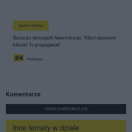
Społeczeństwo
Burza po decyzjach Nawrockiego. "Kibol ułaskawił
kibola? To propaganda"
Redakcja
Komentarze
POKAŻ KOMENTARZE (29)
Inne tematy w dziale