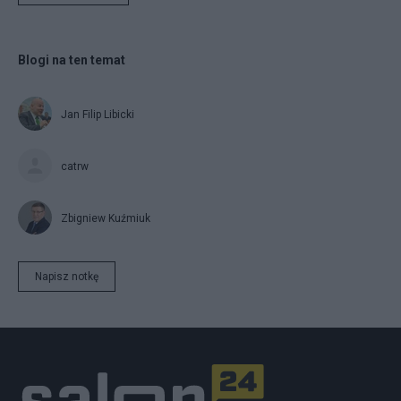
Blogi na ten temat
Jan Filip Libicki
catrw
Zbigniew Kuźmiuk
Napisz notkę