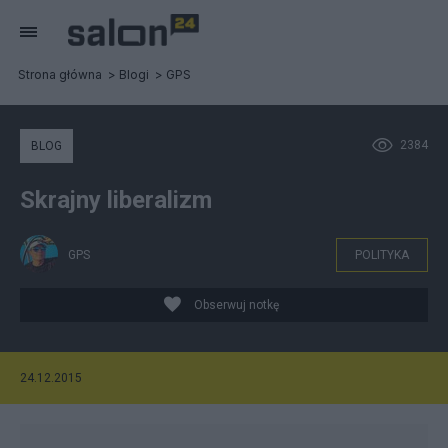
Strona główna
Blogi
GPS
2384
BLOG
Skrajny liberalizm
GPS
POLITYKA
Obserwuj notkę
24.12.2015