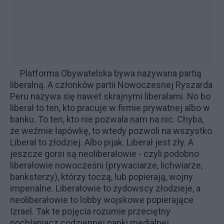
Platforma Obywatelska bywa nazywana partią
liberalną. A członków partii Nowoczesnej Ryszarda
Peru nazywa się nawet skrajnymi liberałami. No bo
liberał to ten, kto pracuje w firmie prywatnej albo w
banku. To ten, kto nie pozwala nam na nic. Chyba,
że weźmie łapówkę, to wtedy pozwoli na wszystko.
Liberał to złodziej. Albo pijak. Liberał jest zły. A
jeszcze gorsi są
neoliberałowie
- czyli podobno
liberałowie nowocześni (prywaciarze, lichwiarze,
banksterzy), którzy toczą, lub popierają, wojny
imperialne. Liberałowie to żydowscy złodzieje, a
neoliberałowie to lobby wojskowe popierające
Izrael. Tak te pojęcia rozumie przeciętny
pochłaniacz codziennej papki medialnej.