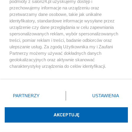
podmioty z salon24.pl uzyskujemy dostęp i
Społeczeństwo
przechowujemy informacje na urządzeniu oraz
przetwarzamy dane osobowe, takie jak unikalne
Kultura
identyfikatory, standardowe informacje wysyłane przez
urządzenie czy dane przeglądania w celu zapewniania
spersonalizowanych reklam, wybór spersonalizowanych
treści, pomiar reklam i treści, badanie odbiorców oraz
ulepszanie usług. Za zgodą Użytkownika my i Zaufani
X
Facebook
Instagram
Youtube
Partnerzy możemy używać dokładnych danych
geolokalizacyjnych oraz aktywnie skanować
charakterystykę urządzenia do celów identyfikacji.
Web Content Media sp. z o. o. © 2022
Ponieważ cenimy Twoją prywatność, prosimy o zgodę na
korzystanie z tych technologii poprzez kliknięcie
„Akceptuję”. Zgoda jest dobrowolna i zawsze możesz ją
Pomoc
O nas
Praca
Reklama
Kontakt
zmienić/wycofać klikając przycisk ustawień prywatności
PARTNERZY
USTAWIENIA
znajdujący się w lewym dolnym rogu strony
. Niektóre
rodzaje przetwarzania danych nie wymagają zgody
użytkownika, ale masz prawo sprzeciwić się takiemu
AKCEPTUJĘ
przetwarzaniu. Preferencje będą miały zastosowania tylko
Technologię dostarcza:
W3media.pl
na tej witrynie.