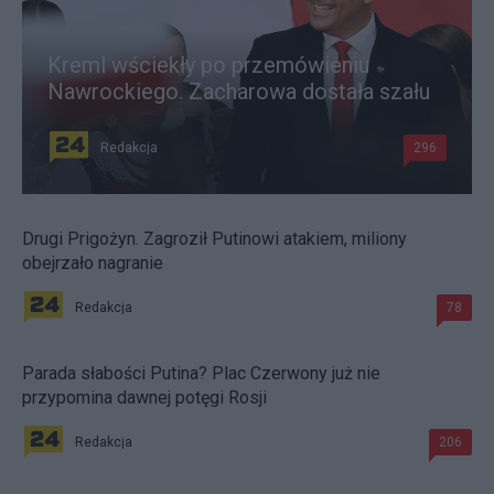
Kreml wściekły po przemówieniu
Nawrockiego. Zacharowa dostała szału
Redakcja
296
Drugi Prigożyn. Zagroził Putinowi atakiem, miliony
obejrzało nagranie
Redakcja
78
Parada słabości Putina? Plac Czerwony już nie
przypomina dawnej potęgi Rosji
Redakcja
206