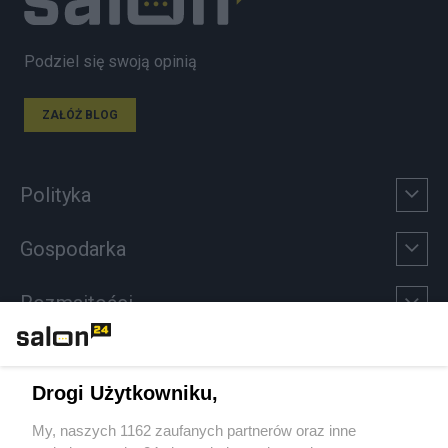
Podziel się swoją opinią
ZAŁÓŻ BLOG
Polityka
Gospodarka
Rozmaitości
Technologie
Drogi Użytkowniku,
Sport
My, naszych 1162 zaufanych partnerów oraz inne