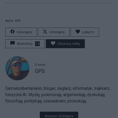
Autor: GPS
Udostępnij
Udostępnij
Lubię to!
Skomentuj
14
Obserwuj notkę
O mnie
GPS
Sarmatolibertarianin, bloger, żeglarz, informatyk, trajkkarz,
futurysta AI. Myślę, polemizuję, argumentuję, dyskutuję,
filozofuję, politykuję, uzasadniam, prowokuję.
Nowości od blogera