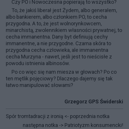
Czy PO i Nowoczesna popierają to wszystko?
To, że jakiś liberał jest Żydem, albo generałem,
albo bankierem, albo członkiem PO, to cecha
przygodna. A to, że jest wolnorynkowcem,
minarchistą, zwolennikiem własności prywatnej, to
cecha immanentna. Dany byt definiują cechy
immanentne, a nie przygodne. Czarna skóra to
przygodna cecha człowieka, ale immanentna
cecha Murzyna - nawet, jeśli jest to nieścisłe z
powodu istnienia albinosów.
Po co więc się nam miesza w głowach? Po co
ten mętlik pojęciowy? Dlaczego dajemy się tak
łatwo manipulować słowami?
Grzegorz GPS Świderski
Spór tromtadracji z ironią
<- poprzednia notka
następna notka ->
Patriotyzm konsumencki!