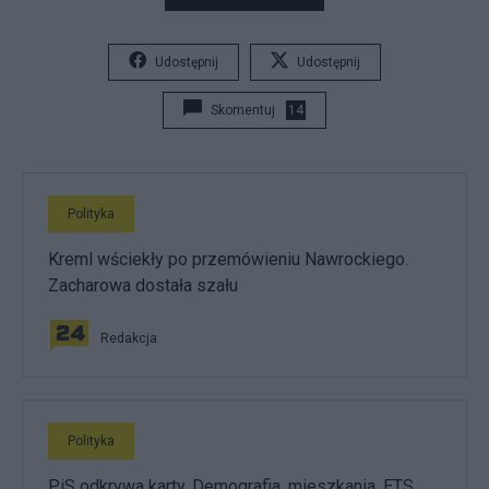
Udostępnij
Udostępnij
Skomentuj
14
Polityka
Kreml wściekły po przemówieniu Nawrockiego.
Zacharowa dostała szału
Redakcja
Polityka
PiS odkrywa karty. Demografia, mieszkania, ETS,