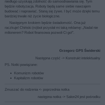
niedługo uzyskają zdolność do samoodnawiania się. Tym
będzie robotyzacja. Roboty będą same siebie nawzajem
budować i naprawiać. Staną się żywe. I być może dzięki temu
bardziej trwałe niż życie biologiczne.
Następnym krokiem będzie świadomość. Ona już
raczkuje! Chiński (ro)bot przysłał mi taką reklamę: „Nadal nie
milionerem? Robot finansowa pozwoli Ci go!”.
Grzegorz GPS Świderski
Następna część ->
Konstrukt intelektualny
PS. Notki powiązane:
Komunizm robotów
Kapitalizm robotów
Zmuszać do rodzenia
<- poprzednia notka
następna notka ->
Salon24 jest pośrodku