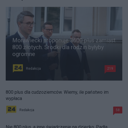
Morawiecki proponuje 3600 plus zamiast
800 złotych. Środki dla rodzin byłyby
ogromne
Redakcja
219
800 plus dla cudzoziemców. Wiemy, ile państwo im
wypłaca
Redakcja
58
Nie 800 plus, a inne świadczenie na dziecko. Padła