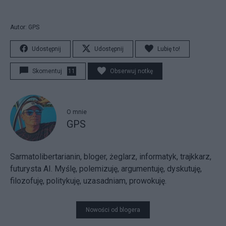
Autor: GPS
Udostępnij
Udostępnij
Lubię to!
Skomentuj
11
Obserwuj notkę
O mnie
GPS
Sarmatolibertarianin, bloger, żeglarz, informatyk, trajkkarz,
futurysta AI. Myślę, polemizuję, argumentuję, dyskutuję,
filozofuję, politykuję, uzasadniam, prowokuję.
Nowości od blogera