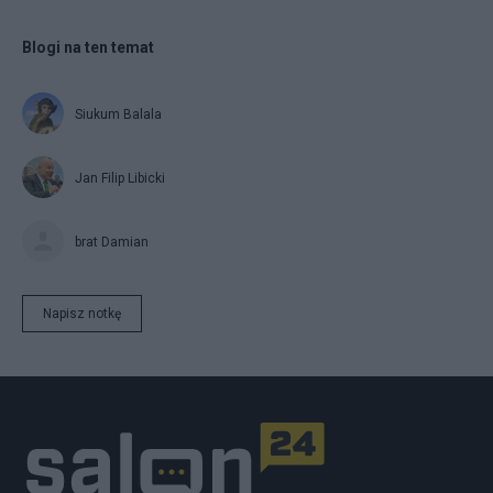
Blogi na ten temat
Siukum Balala
Jan Filip Libicki
brat Damian
Napisz notkę