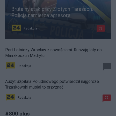
Brutalny atak przy Złotych Tarasach.
Policja namierza agresora
Redakcja
73
Port Lotniczy Wrocław z nowościami. Ruszają loty do
Marrakeszu i Madrytu
Redakcja
1
Audyt Szpitala Południowego potwierdził najgorsze.
Trzaskowski musiał to przyznać
Redakcja
79
#
800 plus