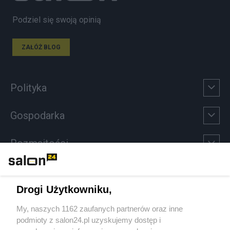
Podziel się swoją opinią
ZAŁÓŻ BLOG
Polityka
Gospodarka
Rozmaitości
Technologie
Drogi Użytkowniku,
Sport
My, naszych 1162 zaufanych partnerów oraz inne
podmioty z salon24.pl uzyskujemy dostęp i
Społeczeństwo