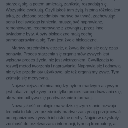
starzeją się, a potem umierają, zanikają, rozpadają się.
Wszystkie ewoluują. Czyli jakoś tam żyją. Istotna różnica jest
taka, że złożone przedmioty martwe by trwać, zachowując
sens i cel swojego istnienia, muszą być naprawiane,
remontowane, regenerowane z zewnątrz, przez inne
świadome byty. A byty biologiczne mają cechę
samonaprawiania się. Tym jest życie biologiczne.
Martwy przedmiot wietrzeje, a żywa tkanka się cały czas
odnawia. Proces starzenia się organizmów żywych jest
wpisany proces życia, nie jest wietrzeniem. Cywilizacja to
rozwój metod tworzenia i naprawiania. Naprawia się i odnawia
nie tylko przedmioty użytkowe, ale też organizmy żywe. Tym
zajmuje się medycyna.
Najważniejsza różnica między bytem martwym a żywym
jest taka, że byt żywy to nie tylko proces samoodnawiania się,
ale w nim odbywa się przetwarzanie informacji.
Nowa jakość ontologiczna w dzisiejszym stanie rozwoju
techniki to fakt, że przedmioty martwe zaczynają przejmować
od organizmów żywych ich istotne cechy. Najpierw uzyskały
zdolność do przetwarzania informacji, tym są komputery, a