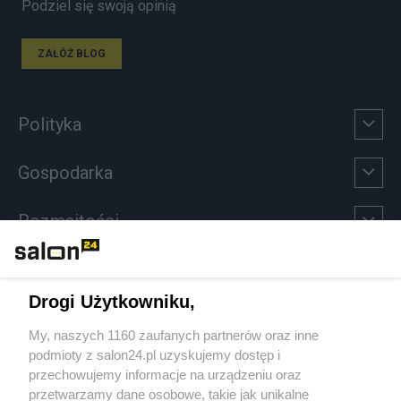
Podziel się swoją opinią
ZAŁÓŻ BLOG
Polityka
Gospodarka
Rozmaitości
Technologie
Drogi Użytkowniku,
Sport
My, naszych 1160 zaufanych partnerów oraz inne
podmioty z salon24.pl uzyskujemy dostęp i
Społeczeństwo
przechowujemy informacje na urządzeniu oraz
przetwarzamy dane osobowe, takie jak unikalne