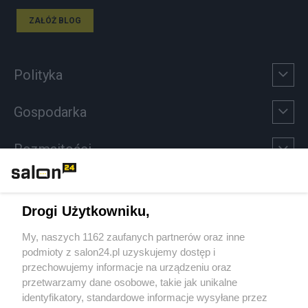
ZAŁÓŻ BLOG
Polityka
Gospodarka
Rozmaitości
Technologie
Drogi Użytkowniku,
Sport
My, naszych 1162 zaufanych partnerów oraz inne
podmioty z salon24.pl uzyskujemy dostęp i
Społeczeństwo
przechowujemy informacje na urządzeniu oraz
przetwarzamy dane osobowe, takie jak unikalne
Kultura
identyfikatory, standardowe informacje wysyłane przez