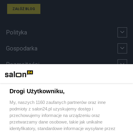
ZAŁÓŻ BLOG
Polityka
Gospodarka
Rozmaitości
Technologie
Drogi Użytkowniku,
Sport
My, naszych 1160 zaufanych partnerów oraz inne
podmioty z salon24.pl uzyskujemy dostęp i
Społeczeństwo
przechowujemy informacje na urządzeniu oraz
przetwarzamy dane osobowe, takie jak unikalne
Kultura
identyfikatory, standardowe informacje wysyłane przez