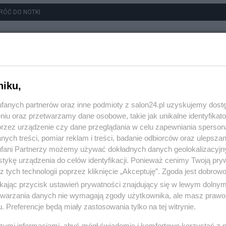
RÓĆ DO NOTKI
niku,
fanych partnerów oraz inne podmioty z salon24.pl uzyskujemy dost
niu oraz przetwarzamy dane osobowe, takie jak unikalne identyfikat
przez urządzenie czy dane przeglądania w celu zapewniania sperson
ych treści, pomiar reklam i treści, badanie odbiorców oraz ulepszan
fani Partnerzy możemy używać dokładnych danych geolokalizacyjn
tykę urządzenia do celów identyfikacji. Ponieważ cenimy Twoją pry
z tych technologii poprzez kliknięcie „Akceptuję”. Zgoda jest dobro
ikając przycisk ustawień prywatności znajdujący się w lewym dolny
etwarzania danych nie wymagają zgody użytkownika, ale masz prawo 
. Preferencje będą miały zastosowania tylko na tej witrynie.
szymi informacjami, abyś mógł świadomie i komfortowo korzystać z