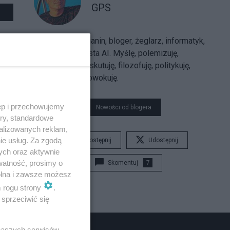
GPS
Sarmatolibertarianin, bloger, żeglarz, informatyk,
trajkkarz, futurysta AI. Myślę, polemizuję,
argumentuję, dyskutuję, filozofuję, politykuję,
uzasadniam, prowokuję.
ęp i przechowujemy
Nowości od blogera
ory, standardowe
alizowanych reklam,
ie usług. Za zgodą
Udostępnij
Udostępnij
ych oraz aktywnie
watność, prosimy o
Skomentuj
7
wolna i zawsze możesz
m rogu strony
.
sprzeciwić się
 naszych serwisów