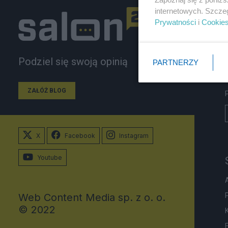
internetowych. Szcze
Prywatności
i
Cookie
Podziel się swoją opinią
PARTNERZY
ZAŁÓŻ BLOG
X
Facebook
Instagram
Youtube
Web Content Media sp. z o. o.
© 2022