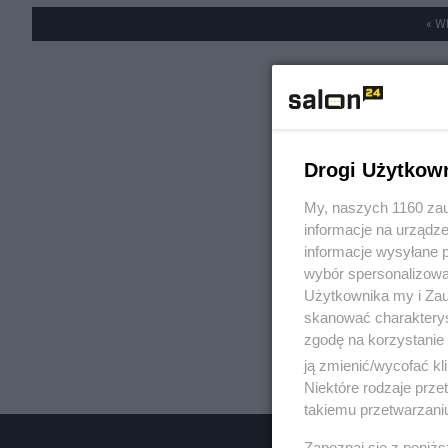
« W
Drogi Użytkow
My, naszych 1160 zau
informacje na urządze
informacje wysyłane 
wybór spersonalizowan
Użytkownika my i Zau
skanować charakterys
zgodę na korzystanie 
ją zmienić/wycofać kl
Niektóre rodzaje prz
takiemu przetwarzaniu
Zapoznaj się z poniż