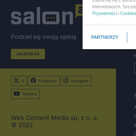
internetowych. Szcze
Prywatności
i
Cookie
Podziel się swoją opinią
PARTNERZY
ZAŁÓŻ BLOG
X
Facebook
Instagram
Youtube
Web Content Media sp. z o. o.
© 2022