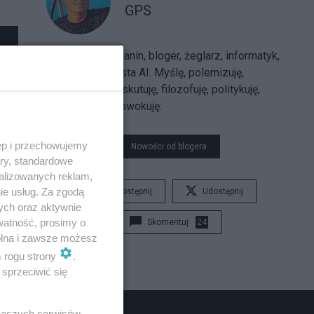
GPS
Sarmatolibertarianin, bloger, żeglarz, informatyk,
trajkkarz, futurysta AI. Myślę, polemizuję,
argumentuję, dyskutuję, filozofuję, politykuję,
uzasadniam, prowokuję.
ęp i przechowujemy
Nowości od blogera
ory, standardowe
alizowanych reklam,
ie usług. Za zgodą
Udostępnij
Udostępnij
ych oraz aktywnie
watność, prosimy o
Skomentuj
24
wolna i zawsze możesz
m rogu strony
.
sprzeciwić się
 naszych serwisów