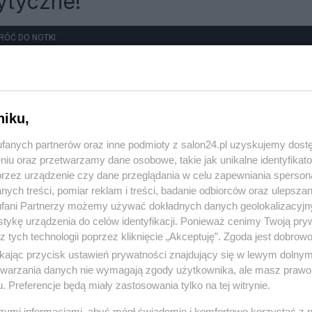
ytyczne!
RÓĆ DO NOTKI
niku,
fanych partnerów oraz inne podmioty z salon24.pl uzyskujemy dost
niu oraz przetwarzamy dane osobowe, takie jak unikalne identyfikat
przez urządzenie czy dane przeglądania w celu zapewniania sperson
ych treści, pomiar reklam i treści, badanie odbiorców oraz ulepszan
fani Partnerzy możemy używać dokładnych danych geolokalizacyjn
tykę urządzenia do celów identyfikacji. Ponieważ cenimy Twoją pry
z tych technologii poprzez kliknięcie „Akceptuję”. Zgoda jest dobro
ikając przycisk ustawień prywatności znajdujący się w lewym dolny
etwarzania danych nie wymagają zgody użytkownika, ale masz prawo 
. Preferencje będą miały zastosowania tylko na tej witrynie.
szymi informacjami, abyś mógł świadomie i komfortowo korzystać z