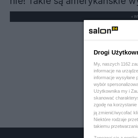
nie! Takie są amerykańskie w
« W
Drogi Użytkow
My, naszych 1162 zau
informacje na urządze
informacje wysyłane 
wybór spersonalizowan
Użytkownika my i Zau
skanować charakterys
zgodę na korzystanie 
ją zmienić/wycofać kl
Niektóre rodzaje prz
takiemu przetwarzaniu
Zapoznaj się z poniż