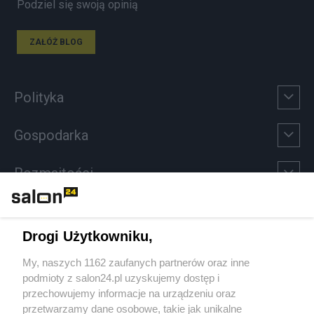
Podziel się swoją opinią
ZAŁÓŻ BLOG
Polityka
Gospodarka
Rozmaitości
Technologie
Drogi Użytkowniku,
Sport
My, naszych 1162 zaufanych partnerów oraz inne
podmioty z salon24.pl uzyskujemy dostęp i
Społeczeństwo
przechowujemy informacje na urządzeniu oraz
przetwarzamy dane osobowe, takie jak unikalne