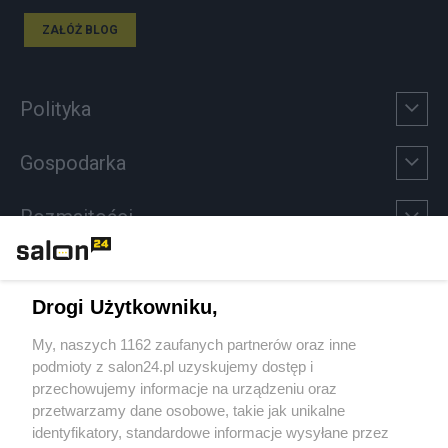
ZAŁÓŻ BLOG
Polityka
Gospodarka
Rozmaitości
Technologie
Drogi Użytkowniku,
Sport
My, naszych 1162 zaufanych partnerów oraz inne
podmioty z salon24.pl uzyskujemy dostęp i
Społeczeństwo
przechowujemy informacje na urządzeniu oraz
przetwarzamy dane osobowe, takie jak unikalne
Kultura
identyfikatory, standardowe informacje wysyłane przez