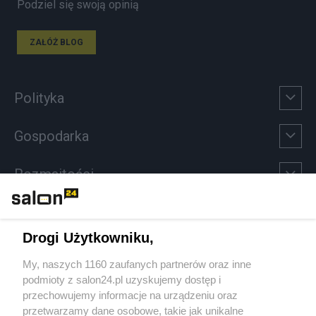
Podziel się swoją opinią
ZAŁÓŻ BLOG
Polityka
Gospodarka
Rozmaitości
Technologie
Drogi Użytkowniku,
Sport
My, naszych 1160 zaufanych partnerów oraz inne
podmioty z salon24.pl uzyskujemy dostęp i
Społeczeństwo
przechowujemy informacje na urządzeniu oraz
przetwarzamy dane osobowe, takie jak unikalne