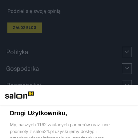
Podziel się swoją opinią
ZAŁÓŻ BLOG
Polityka
Gospodarka
Rozmaitości
Technologie
Drogi Użytkowniku,
Sport
My, naszych 1162 zaufanych partnerów oraz inne
podmioty z salon24.pl uzyskujemy dostęp i
Społeczeństwo