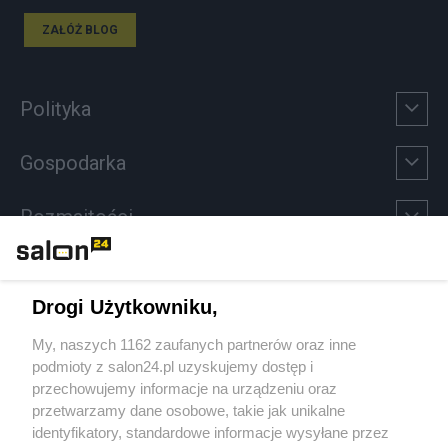
ZAŁÓŻ BLOG
Polityka
Gospodarka
Rozmaitości
Technologie
Drogi Użytkowniku,
Sport
My, naszych 1162 zaufanych partnerów oraz inne
podmioty z salon24.pl uzyskujemy dostęp i
Społeczeństwo
przechowujemy informacje na urządzeniu oraz
przetwarzamy dane osobowe, takie jak unikalne
Kultura
identyfikatory, standardowe informacje wysyłane przez