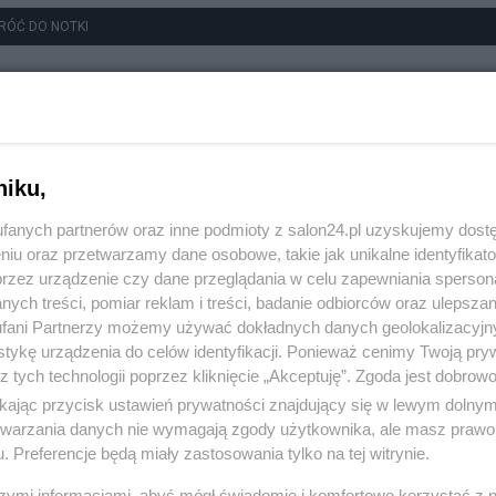
RÓĆ DO NOTKI
niku,
fanych partnerów oraz inne podmioty z salon24.pl uzyskujemy dost
niu oraz przetwarzamy dane osobowe, takie jak unikalne identyfikat
przez urządzenie czy dane przeglądania w celu zapewniania sperson
ych treści, pomiar reklam i treści, badanie odbiorców oraz ulepszan
fani Partnerzy możemy używać dokładnych danych geolokalizacyjn
tykę urządzenia do celów identyfikacji. Ponieważ cenimy Twoją pry
z tych technologii poprzez kliknięcie „Akceptuję”. Zgoda jest dobro
ikając przycisk ustawień prywatności znajdujący się w lewym dolny
etwarzania danych nie wymagają zgody użytkownika, ale masz prawo 
. Preferencje będą miały zastosowania tylko na tej witrynie.
szymi informacjami, abyś mógł świadomie i komfortowo korzystać z