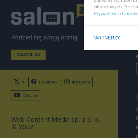
internetowych. Szcze
Prywatności
i
Cookie
Podziel się swoją opinią
PARTNERZY
ZAŁÓŻ BLOG
X
Facebook
Instagram
Youtube
Web Content Media sp. z o. o.
© 2022