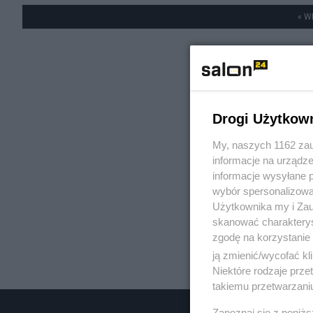
« W
Drogi Użytkow
My, naszych 1162 zau
informacje na urządze
informacje wysyłane 
wybór spersonalizowan
Użytkownika my i Zau
skanować charakterys
zgodę na korzystanie 
ją zmienić/wycofać kl
Niektóre rodzaje prz
takiemu przetwarzaniu
Zapoznaj się z poniż