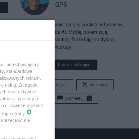
GPS
Sarmatolibertarianin, bloger, żeglarz, informatyk,
trajkkarz, futurysta AI. Myślę, polemizuję,
argumentuję, dyskutuję, filozofuję, politykuję,
uzasadniam, prowokuję.
ęp i przechowujemy
Nowości od blogera
ory, standardowe
alizowanych reklam,
ie usług. Za zgodą
Udostępnij
Udostępnij
ych oraz aktywnie
watność, prosimy o
Skomentuj
13
wolna i zawsze możesz
m rogu strony
.
sprzeciwić się
 naszych serwisów