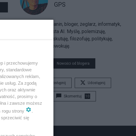
GPS
Sarmatolibertarianin, bloger, żeglarz, informatyk,
trajkkarz, futurysta AI. Myślę, polemizuję,
argumentuję, dyskutuję, filozofuję, politykuję,
uzasadniam, prowokuję.
ęp i przechowujemy
Nowości od blogera
ory, standardowe
alizowanych reklam,
ie usług. Za zgodą
Udostępnij
Udostępnij
ych oraz aktywnie
watność, prosimy o
Skomentuj
10
wolna i zawsze możesz
m rogu strony
.
sprzeciwić się
 naszych serwisów