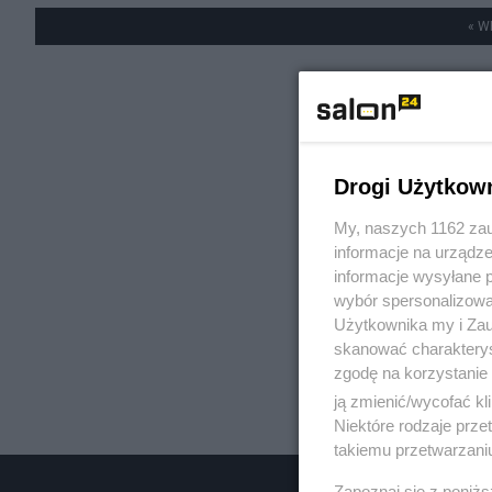
« W
Drogi Użytkow
My, naszych 1162 zau
informacje na urządze
informacje wysyłane 
wybór spersonalizowan
Użytkownika my i Zau
skanować charakterys
zgodę na korzystanie 
ją zmienić/wycofać kl
Niektóre rodzaje prz
takiemu przetwarzaniu
Zapoznaj się z poniż