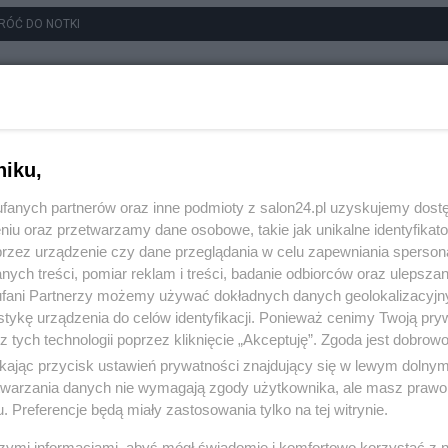
RÓĆ DO NOTKI
niku,
fanych partnerów oraz inne podmioty z salon24.pl uzyskujemy dost
niu oraz przetwarzamy dane osobowe, takie jak unikalne identyfikat
przez urządzenie czy dane przeglądania w celu zapewniania sperson
ych treści, pomiar reklam i treści, badanie odbiorców oraz ulepszan
fani Partnerzy możemy używać dokładnych danych geolokalizacyjn
tykę urządzenia do celów identyfikacji. Ponieważ cenimy Twoją pry
z tych technologii poprzez kliknięcie „Akceptuję”. Zgoda jest dobro
ikając przycisk ustawień prywatności znajdujący się w lewym dolny
etwarzania danych nie wymagają zgody użytkownika, ale masz prawo 
. Preferencje będą miały zastosowania tylko na tej witrynie.
szymi informacjami, abyś mógł świadomie i komfortowo korzystać z