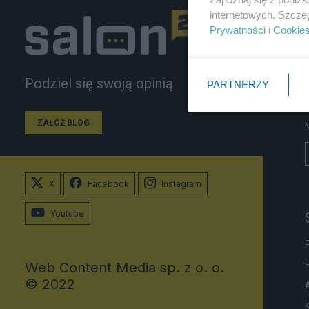
internetowych. Szcze
Prywatności
i
Cookie
Podziel się swoją opinią
PARTNERZY
ZAŁÓŻ BLOG
X
Facebook
Instagram
Youtube
Web Content Media sp. z o. o.
© 2022