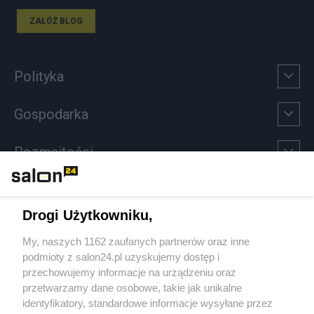
ZAŁÓŻ BLOG
Polityka
Gospodarka
Rozmaitości
Technologie
Drogi Użytkowniku,
Sport
My, naszych 1162 zaufanych partnerów oraz inne
podmioty z salon24.pl uzyskujemy dostęp i
Społeczeństwo
przechowujemy informacje na urządzeniu oraz
przetwarzamy dane osobowe, takie jak unikalne
Kultura
identyfikatory, standardowe informacje wysyłane przez