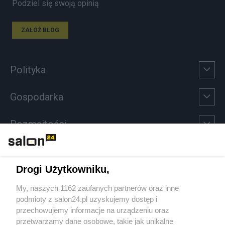
Podziel się swoją opinią
ZAŁÓŻ BLOG
Polityka
Gospodarka
Rozmaitości
Technologie
Drogi Użytkowniku,
Sport
My, naszych 1162 zaufanych partnerów oraz inne
podmioty z salon24.pl uzyskujemy dostęp i
Społeczeństwo
przechowujemy informacje na urządzeniu oraz
przetwarzamy dane osobowe, takie jak unikalne