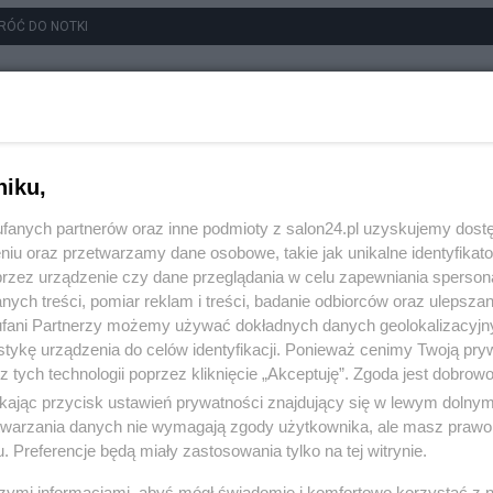
RÓĆ DO NOTKI
niku,
fanych partnerów oraz inne podmioty z salon24.pl uzyskujemy dost
niu oraz przetwarzamy dane osobowe, takie jak unikalne identyfikat
przez urządzenie czy dane przeglądania w celu zapewniania sperson
ych treści, pomiar reklam i treści, badanie odbiorców oraz ulepszan
fani Partnerzy możemy używać dokładnych danych geolokalizacyjn
tykę urządzenia do celów identyfikacji. Ponieważ cenimy Twoją pry
z tych technologii poprzez kliknięcie „Akceptuję”. Zgoda jest dobro
ikając przycisk ustawień prywatności znajdujący się w lewym dolny
etwarzania danych nie wymagają zgody użytkownika, ale masz prawo 
. Preferencje będą miały zastosowania tylko na tej witrynie.
szymi informacjami, abyś mógł świadomie i komfortowo korzystać z