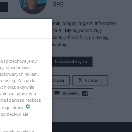
GPS
Sarmatolibertarianin, bloger, żeglarz, informatyk,
trajkkarz, futurysta AI. Myślę, polemizuję,
argumentuję, dyskutuję, filozofuję, politykuję,
uzasadniam, prowokuję.
ęp i przechowujemy
Nowości od blogera
ory, standardowe
alizowanych reklam,
ie usług. Za zgodą
Udostępnij
Udostępnij
ych oraz aktywnie
watność, prosimy o
Skomentuj
24
wolna i zawsze możesz
m rogu strony
.
sprzeciwić się
 naszych serwisów