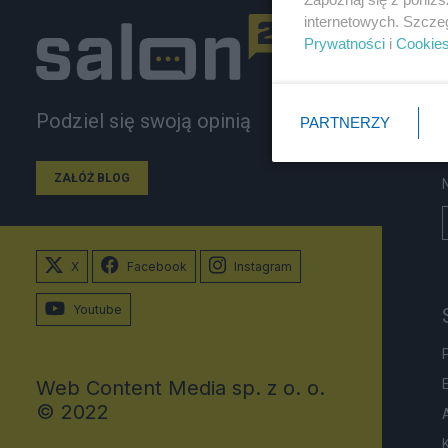
internetowych. Szcze
Prywatności
i
Cookie
Podziel się swoją opinią
PARTNERZY
ZAŁÓŻ BLOG
X
Facebook
Instagram
Youtube
Web Content Media sp. z o. o.
© 2022