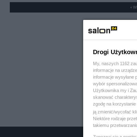
« W
Drogi Użytkow
My, naszych 1162 zau
informacje na urządze
informacje wysyłane 
wybór spersonalizowan
Użytkownika my i Zau
skanować charakterys
zgodę na korzystanie 
ją zmienić/wycofać kl
Niektóre rodzaje prz
takiemu przetwarzaniu
Zapoznaj się z poniż