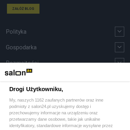
ZAŁÓŻ BLOG
Polityka
Gospodarka
Rozmaitości
Technologie
Drogi Użytkowniku,
Sport
My, naszych 1162 zaufanych partnerów oraz inne
podmioty z salon24.pl uzyskujemy dostęp i
Społeczeństwo
przechowujemy informacje na urządzeniu oraz
przetwarzamy dane osobowe, takie jak unikalne
Kultura
identyfikatory, standardowe informacje wysyłane przez