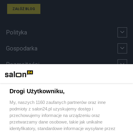
ZAŁÓŻ BLOG
Polityka
Gospodarka
Rozmaitości
Technologie
Drogi Użytkowniku,
Sport
My, naszych 1160 zaufanych partnerów oraz inne
podmioty z salon24.pl uzyskujemy dostęp i
Społeczeństwo
przechowujemy informacje na urządzeniu oraz
przetwarzamy dane osobowe, takie jak unikalne
Kultura
identyfikatory, standardowe informacje wysyłane przez