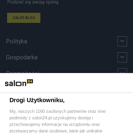
Podziel się swoją opinią
ZAŁÓŻ BLOG
Polityka
Gospodarka
Rozmaitości
Technologie
Drogi Użytkowniku,
Sport
My, naszych 1160 zaufanych partnerów oraz inne
podmioty z salon24.pl uzyskujemy dostęp i
Społeczeństwo
przechowujemy informacje na urządzeniu oraz
przetwarzamy dane osobowe, takie jak unikalne