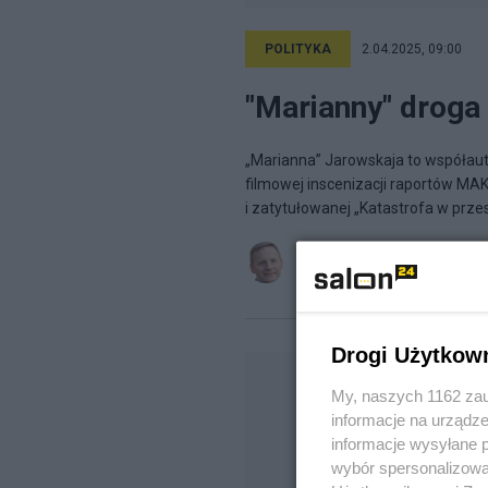
POLITYKA
2.04.2025, 09:00
"Marianny" droga
„Marianna” Jarowskaja to współaut
filmowej inscenizacji raportów MAK
i zatytułowanej „Katastrofa w przes
Marcin Gugulski
na blogu
Gugu
Drogi Użytkow
My, naszych 1162 zau
informacje na urządze
informacje wysyłane 
wybór spersonalizowan