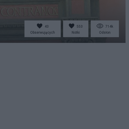
43
553
714k
Obserwujących
Notki
Odsłon