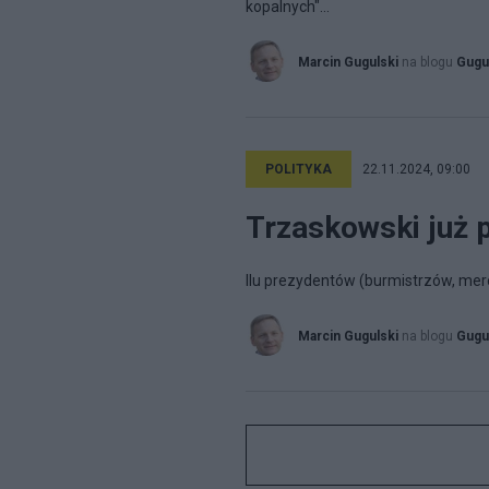
kopalnych"...
Marcin Gugulski
na blogu
Gugu
POLITYKA
22.11.2024, 09:00
Trzaskowski już p
Ilu prezydentów (burmistrzów, meró
Marcin Gugulski
na blogu
Gugu