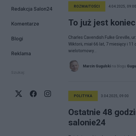
ROZMAITOŚCI
4.04.2025, 09:0
Redakcja Salon24
To już jest koniec.
Komentarze
Charles Cavendish Fulke Greville, ur
Blogi
Wiktorii, miał 66 lat, 7 miesięcy i 11 
wielotomowy...
Reklama
Marcin Gugulski
na blogu
Gugu
Szukaj:
POLITYKA
3.04.2025, 09:00
Ostatnie 48 godz
salonie24