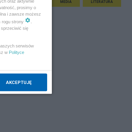
ych oraz aktywnie
SEJM I SENAT
MEDIA
LITERATURA
watność, prosimy o
wolna i zawsze możesz
m rogu strony
.
sprzeciwić się
 naszych serwisów
esz w
Polityce
AKCEPTUJĘ