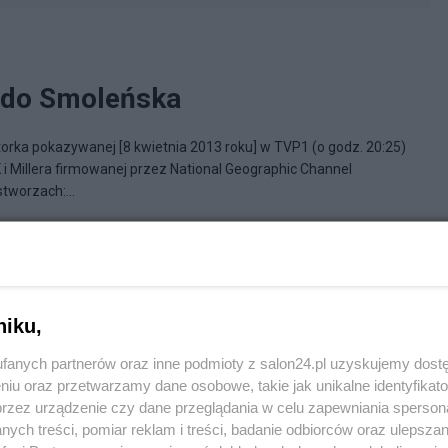
 do Smoleńska
orka pokazywanej [8 kwietnia 2013 roku] w TVP1 (o godz. 20:25)
 i Millera firmowanej przez National Geographic Channel
tworzach:...
lskiM
niku,
fanych partnerów oraz inne podmioty z salon24.pl uzyskujemy dost
niu oraz przetwarzamy dane osobowe, takie jak unikalne identyfikat
przez urządzenie czy dane przeglądania w celu zapewniania sperson
ych treści, pomiar reklam i treści, badanie odbiorców oraz ulepszan