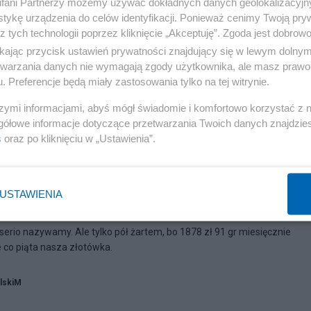
fani Partnerzy możemy używać dokładnych danych geolokalizacyjn
tykę urządzenia do celów identyfikacji. Ponieważ cenimy Twoją pry
z tych technologii poprzez kliknięcie „Akceptuję”. Zgoda jest dobro
ikając przycisk ustawień prywatności znajdujący się w lewym dolny
etwarzania danych nie wymagają zgody użytkownika, ale masz prawo 
. Preferencje będą miały zastosowania tylko na tej witrynie.
szymi informacjami, abyś mógł świadomie i komfortowo korzystać z
gółowe informacje dotyczące przetwarzania Twoich danych znajdzi
s
oraz po kliknięciu w „Ustawienia”.
09:00
koholowo-kombatancki"...
USTAWIENIA
serio nazywamy. Ale tylko pół żartem, bo 1878 zł 91 gr miesięcznie
e co piąta nasza złotówka.
lskiM