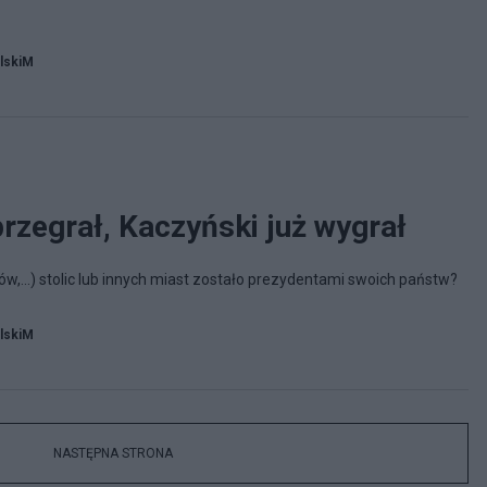
lskiM
rzegrał, Kaczyński już wygrał
w,...) stolic lub innych miast zostało prezydentami swoich państw?
lskiM
NASTĘPNA STRONA