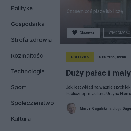
Polityka
Czasem coś piszę lub liczę.
Gospodarka
Obserwuj
WIADOMOŚĆ
Strefa zdrowia
Rozmaitości
POLITYKA
18.08.2025, 09:00
Technologie
Duży pałac i mał
Sport
Jaki jest wkład najważniejszych lok
Publicznej im. Juliana Ursyna Niem
Społeczeństwo
Marcin Gugulski
na blogu
Gugu
Kultura