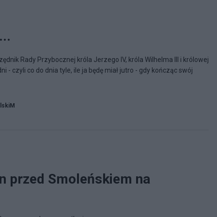
0
..
zędnik Rady Przybocznej króla Jerzego IV, króla Wilhelma III i królowej
dni - czyli co do dnia tyle, ile ja będę miał jutro - gdy kończąc swój
lskiM
in przed Smoleńskiem na