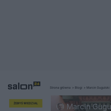
Strona główna
Blogi
Marcin Gugulski
ŻEBYŚ WIEDZIAŁ
Marcin Gugu