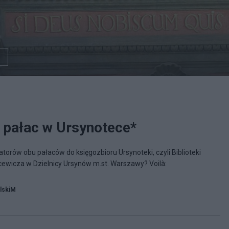
y pałac w Ursynotece*
atorów obu pałaców do księgozbioru Ursynoteki, czyli Biblioteki
cewicza w Dzielnicy Ursynów m.st. Warszawy? Voilà:
lskiM