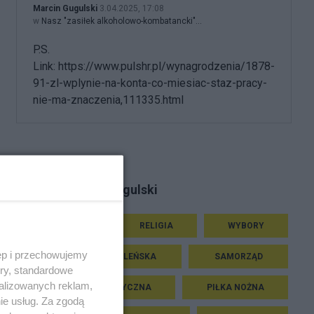
Marcin Gugulski
3.04.2025, 17:08
w
Nasz "zasiłek alkoholowo-kombatancki"...
P.S.
Link: https://www.pulshr.pl/wynagrodzenia/1878-
91-zl-wplynie-na-konta-co-miesiac-staz-pracy-
nie-ma-znaczenia,111335.html
Tematy Marcin Gugulski
HISTORIA
RELIGIA
WYBORY
ęp i przechowujemy
KATASTROFA SMOLEŃSKA
SAMORZĄD
ory, standardowe
alizowanych reklam,
POLITYKA HISTORYCZNA
PIŁKA NOŻNA
ie usług. Za zgodą