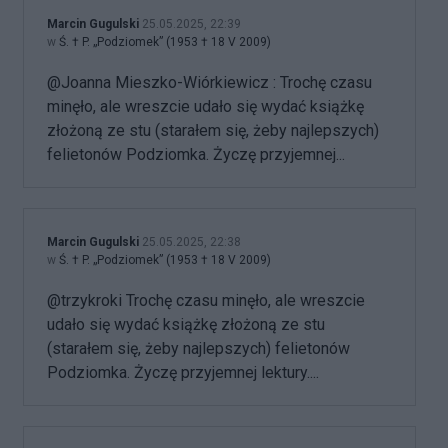
Marcin Gugulski
25.05.2025, 22:39
w
Ś. † P. „Podziomek” (1953 † 18 V 2009)
@Joanna Mieszko-Wiórkiewicz : Trochę czasu
minęło, ale wreszcie udało się wydać książkę
złożoną ze stu (starałem się, żeby najlepszych)
felietonów Podziomka. Życzę przyjemnej...
Marcin Gugulski
25.05.2025, 22:38
w
Ś. † P. „Podziomek” (1953 † 18 V 2009)
@trzykroki Trochę czasu minęło, ale wreszcie
udało się wydać książkę złożoną ze stu
(starałem się, żeby najlepszych) felietonów
Podziomka. Życzę przyjemnej lektury....