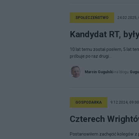
SPOŁECZEŃSTWO
24.02.2025, 
Kandydat RT, były
10 lat temu został posłem, 5 lat 
próbuje po raz drugi...
Marcin Gugulski
na blogu
Gugu
GOSPODARKA
9.12.2024, 09:00
Czterech Wrightó
Postanowiłem zachęcić kolegów z p