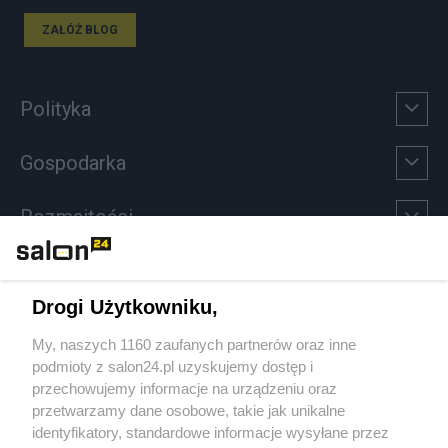
ZAŁÓŻ BLOG
Polityka
Gospodarka
Rozmaitości
Technologie
Drogi Użytkowniku,
Sport
My, naszych 1160 zaufanych partnerów oraz inne
podmioty z salon24.pl uzyskujemy dostęp i
Społeczeństwo
przechowujemy informacje na urządzeniu oraz
przetwarzamy dane osobowe, takie jak unikalne
Kultura
identyfikatory, standardowe informacje wysyłane przez