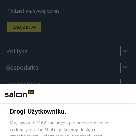
Podziel się swoją opinią
ZAŁÓŻ BLOG
Polityka
Gospodarka
Rozmaitości
Technologie
Drogi Użytkowniku,
Sport
My, naszych 1162 zaufanych partnerów oraz inne
podmioty z salon24.pl uzyskujemy dostęp i
Społeczeństwo