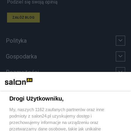
Podziel się swoją opinią
ZAŁÓŻ BLOG
Polityka
Gospodarka
Rozmaitości
Technologie
Drogi Użytkowniku,
Sport
My, naszych 1162 zaufanych partnerów oraz inne
podmioty z salon24.pl uzyskujemy dostęp i
Społeczeństwo
przechowujemy informacje na urządzeniu oraz
przetwarzamy dane osobowe, takie jak unikalne