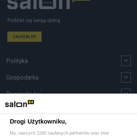
Podziel się swoją opinią
ZAŁÓŻ BLOG
Polityka
Gospodarka
Rozmaitości
Technologie
Drogi Użytkowniku,
Sport
My, naszych 1160 zaufanych partnerów oraz inne