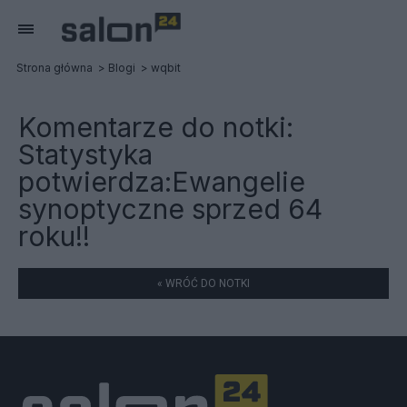
Strona główna
Blogi
wqbit
Komentarze do notki:
Statystyka
potwierdza:Ewangelie
synoptyczne sprzed 64
roku!!
« WRÓĆ DO NOTKI