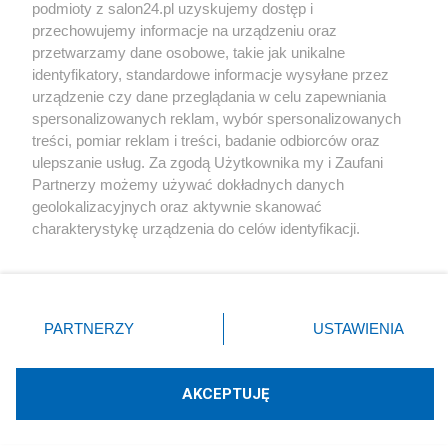
podmioty z salon24.pl uzyskujemy dostęp i
Społeczeństwo
przechowujemy informacje na urządzeniu oraz
przetwarzamy dane osobowe, takie jak unikalne
Kultura
identyfikatory, standardowe informacje wysyłane przez
urządzenie czy dane przeglądania w celu zapewniania
spersonalizowanych reklam, wybór spersonalizowanych
treści, pomiar reklam i treści, badanie odbiorców oraz
ulepszanie usług. Za zgodą Użytkownika my i Zaufani
X
Facebook
Instagram
Youtube
Partnerzy możemy używać dokładnych danych
geolokalizacyjnych oraz aktywnie skanować
charakterystykę urządzenia do celów identyfikacji.
Web Content Media sp. z o. o. © 2022
Ponieważ cenimy Twoją prywatność, prosimy o zgodę na
korzystanie z tych technologii poprzez kliknięcie
„Akceptuję”. Zgoda jest dobrowolna i zawsze możesz ją
Pomoc
O nas
Praca
Reklama
Kontakt
zmienić/wycofać klikając przycisk ustawień prywatności
PARTNERZY
USTAWIENIA
znajdujący się w lewym dolnym rogu strony
. Niektóre
rodzaje przetwarzania danych nie wymagają zgody
użytkownika, ale masz prawo sprzeciwić się takiemu
AKCEPTUJĘ
przetwarzaniu. Preferencje będą miały zastosowania tylko
Technologię dostarcza:
W3media.pl
na tej witrynie.