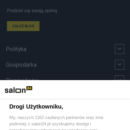
Podziel się swoją opinią
ZAŁÓŻ BLOG
Polityka
Gospodarka
Rozmaitości
Technologie
Drogi Użytkowniku,
Sport
My, naszych 1162 zaufanych partnerów oraz inne
podmioty z salon24.pl uzyskujemy dostęp i
Społeczeństwo