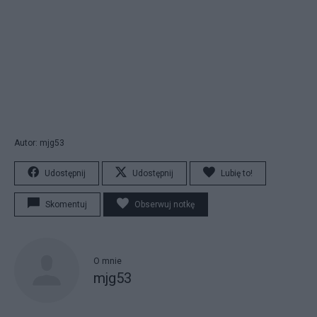
Autor: mjg53
Udostępnij
Udostępnij
Lubię to!
Skomentuj
Obserwuj notkę
O mnie
mjg53