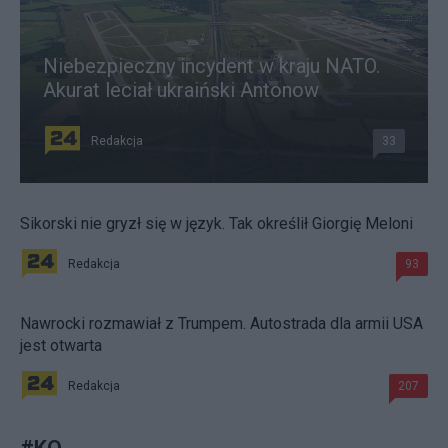
Niebezpieczny incydent w kraju NATO.
Akurat leciał ukraiński Antonow
Redakcja
33
Sikorski nie gryzł się w język. Tak określił Giorgię Meloni
Redakcja
93
Nawrocki rozmawiał z Trumpem. Autostrada dla armii USA
jest otwarta
Redakcja
207
#
KO