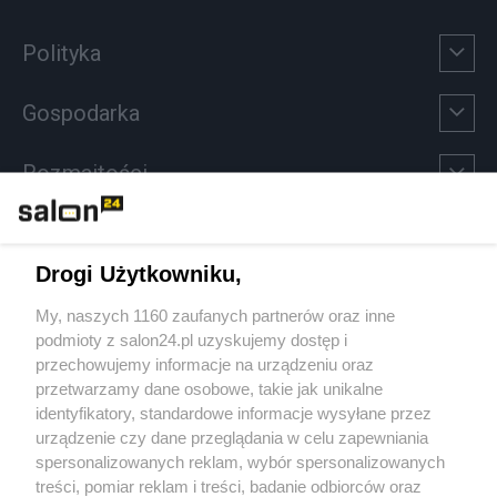
Polityka
Gospodarka
Rozmaitości
Technologie
Drogi Użytkowniku,
Sport
My, naszych 1160 zaufanych partnerów oraz inne
podmioty z salon24.pl uzyskujemy dostęp i
Społeczeństwo
przechowujemy informacje na urządzeniu oraz
przetwarzamy dane osobowe, takie jak unikalne
Kultura
identyfikatory, standardowe informacje wysyłane przez
urządzenie czy dane przeglądania w celu zapewniania
spersonalizowanych reklam, wybór spersonalizowanych
treści, pomiar reklam i treści, badanie odbiorców oraz