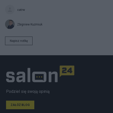
catrw
Zbigniew Kuźmiuk
Napisz notkę
Podziel się swoją opinią
ZAŁÓŻ BLOG