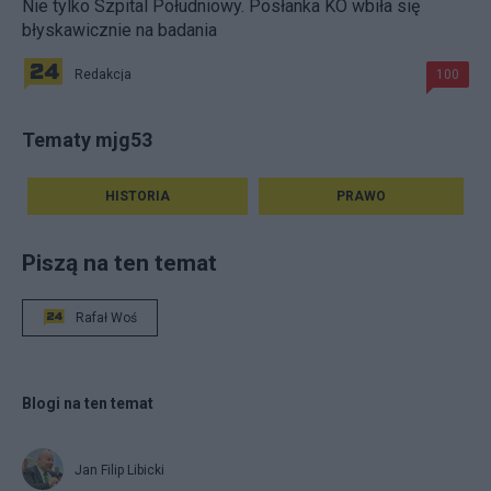
Nie tylko Szpital Południowy. Posłanka KO wbiła się
błyskawicznie na badania
Redakcja
100
Tematy mjg53
HISTORIA
PRAWO
Piszą na ten temat
Rafał Woś
Blogi na ten temat
Jan Filip Libicki