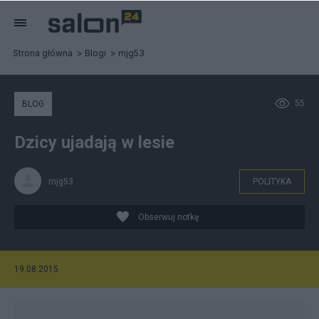
Strona główna
Blogi
mjg53
55
BLOG
Dzicy ujadają w lesie
mjg53
POLITYKA
Obserwuj notkę
19.08.2015