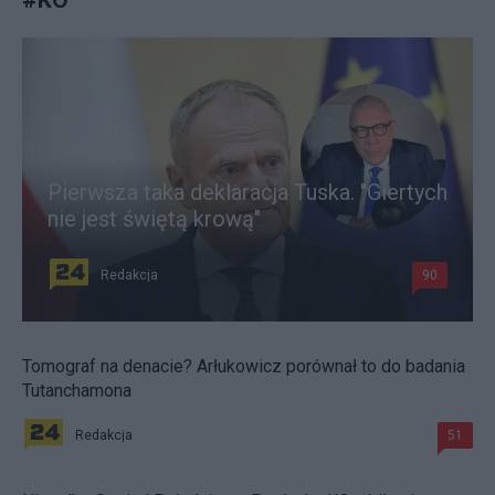
Pierwsza taka deklaracja Tuska. "Giertych
nie jest świętą krową"
Redakcja
90
Tomograf na denacie? Arłukowicz porównał to do badania
Tutanchamona
Redakcja
51