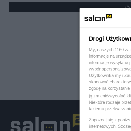
« W
Drogi Użytkow
My, naszych 1160 zau
informacje na urządze
informacje wysyłane 
wybór spersonalizowan
Użytkownika my i Zau
skanować charakterys
zgodę na korzystanie 
ją zmienić/wycofać kl
Niektóre rodzaje prz
takiemu przetwarzaniu
Zapoznaj się z poniż
internetowych. Szcze