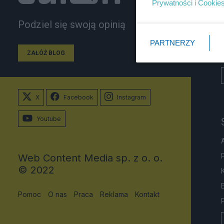
Prywatności
i
Cookie
Podziel się swoją opinią
PARTNERZY
ZAŁÓŻ BLOG
X
Facebook
Instagram
Youtube
Web Content Media sp. z o. o.
© 2022
Pomoc
O nas
Praca
Reklama
Kontakt