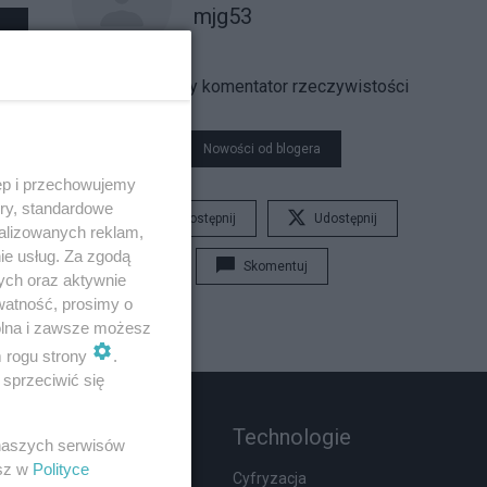
mjg53
dociekliwy komentator rzeczywistości
Nowości od blogera
ęp i przechowujemy
ory, standardowe
Udostępnij
Udostępnij
alizowanych reklam,
ie usług. Za zgodą
Skomentuj
ych oraz aktywnie
watność, prosimy o
wolna i zawsze możesz
m rogu strony
.
sprzeciwić się
Rozmaitości
Technologie
 naszych serwisów
esz w
Polityce
Moda i uroda
Cyfryzacja