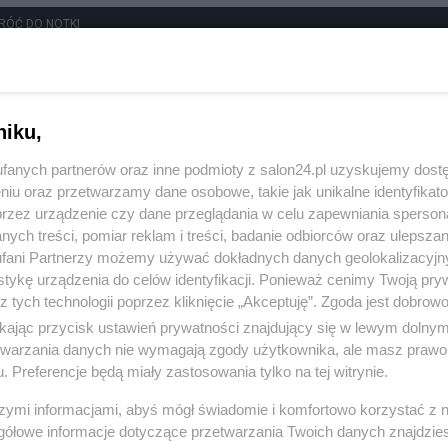
RÓĆ DO NOTKI
niku,
fanych partnerów oraz inne podmioty z salon24.pl uzyskujemy dost
niu oraz przetwarzamy dane osobowe, takie jak unikalne identyfikat
przez urządzenie czy dane przeglądania w celu zapewniania sperson
ych treści, pomiar reklam i treści, badanie odbiorców oraz ulepszan
fani Partnerzy możemy używać dokładnych danych geolokalizacyjn
tykę urządzenia do celów identyfikacji. Ponieważ cenimy Twoją pry
z tych technologii poprzez kliknięcie „Akceptuję”. Zgoda jest dobro
ikając przycisk ustawień prywatności znajdujący się w lewym dolny
etwarzania danych nie wymagają zgody użytkownika, ale masz prawo 
. Preferencje będą miały zastosowania tylko na tej witrynie.
Polityka
Gospodarka
szymi informacjami, abyś mógł świadomie i komfortowo korzystać z
gółowe informacje dotyczące przetwarzania Twoich danych znajdzi
NATO
Centralny Port Komunikacyjny