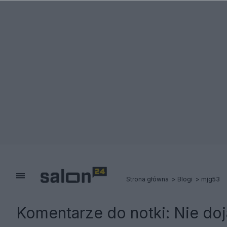
Strona główna
Blogi
mjg53
Komentarze do notki:
Nie doj