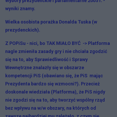
Wybory prezydenckie i parlamentarne 2005 r. -
wyniki znamy.
Wielka osobista porażka Donalda Tuska (w
prezydenckich).
Z POPiSu - nici, bo TAK MIAŁO BYĆ -> Platforma
nagle zmieniła zasady gry i nie chciała zgodzić
się na to, aby Sprawiedliwość i Sprawy
Wewnętrzne znalazły się w obszarze
kompetencji PiS (obawiano się, że PiS mając
Prezydenta bardzo się wzmocni?). Przecież
doskonale wiedziała (Platforma), że PiS nigdy
nie zgodzi się na to, aby tworzyć wspólny rząd
bez wpływu na w/w obszary, na których od
zawsze najbardziej mu zależało, z czym się