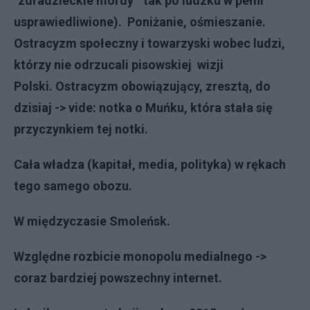
"zdradzieckie mordy" tak po ludzku w pełni
usprawiedliwione). Poniżanie, ośmieszanie.
Ostracyzm społeczny i towarzyski wobec ludzi,
którzy nie odrzucali pisowskiej wizji
Polski.
Ostracyzm obowiązujący, zresztą, do
dzisiaj -> vide: notka o Muńku, która stała się
przyczynkiem tej notki.
Cała władza (kapitał, media, polityka) w rękach
tego samego obozu.
W międzyczasie Smoleńsk.
Względne rozbicie monopolu medialnego ->
coraz bardziej powszechny internet.