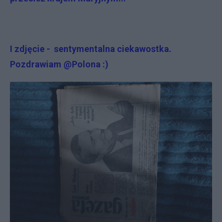
I zdjęcie - sentymentalna ciekawostka.
Pozdrawiam @Polona :)