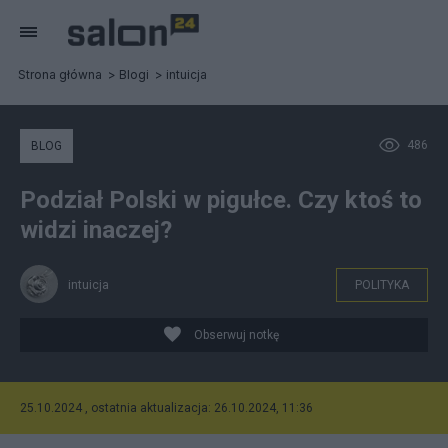
Strona główna
Blogi
intuicja
486
BLOG
Podział Polski w pigułce. Czy ktoś to
widzi inaczej?
intuicja
POLITYKA
Obserwuj notkę
25.10.2024 , ostatnia aktualizacja: 26.10.2024, 11:36