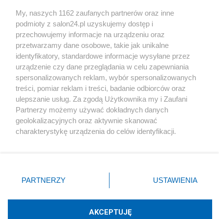
Sport
My, naszych 1162 zaufanych partnerów oraz inne
podmioty z salon24.pl uzyskujemy dostęp i
Społeczeństwo
przechowujemy informacje na urządzeniu oraz
przetwarzamy dane osobowe, takie jak unikalne
Kultura
identyfikatory, standardowe informacje wysyłane przez
urządzenie czy dane przeglądania w celu zapewniania
spersonalizowanych reklam, wybór spersonalizowanych
treści, pomiar reklam i treści, badanie odbiorców oraz
ulepszanie usług. Za zgodą Użytkownika my i Zaufani
X
Facebook
Instagram
Youtube
Partnerzy możemy używać dokładnych danych
geolokalizacyjnych oraz aktywnie skanować
charakterystykę urządzenia do celów identyfikacji.
Web Content Media sp. z o. o. © 2022
Ponieważ cenimy Twoją prywatność, prosimy o zgodę na
korzystanie z tych technologii poprzez kliknięcie
„Akceptuję”. Zgoda jest dobrowolna i zawsze możesz ją
Pomoc
O nas
Praca
Reklama
Kontakt
zmienić/wycofać klikając przycisk ustawień prywatności
PARTNERZY
USTAWIENIA
znajdujący się w lewym dolnym rogu strony
. Niektóre
rodzaje przetwarzania danych nie wymagają zgody
użytkownika, ale masz prawo sprzeciwić się takiemu
AKCEPTUJĘ