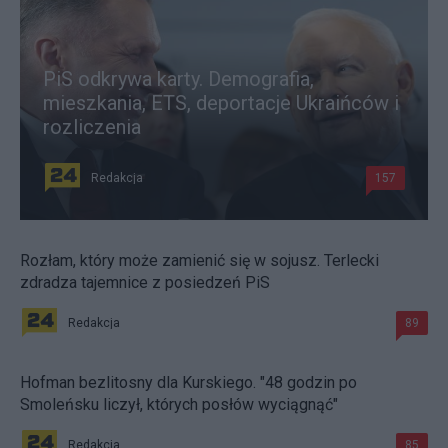
PiS odkrywa karty. Demografia,
mieszkania, ETS, deportacje Ukraińców i
rozliczenia
Redakcja
157
Rozłam, który może zamienić się w sojusz. Terlecki
zdradza tajemnice z posiedzeń PiS
Redakcja
89
Hofman bezlitosny dla Kurskiego. "48 godzin po
Smoleńsku liczył, których posłów wyciągnąć"
Redakcja
85