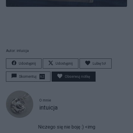
Autor: intuicja
Udostępnij
Udostępnij
Lubię to!
Skomentuj
62
Obserwuj notkę
O mnie
intuicja
Niczego się nie boję :)
<img