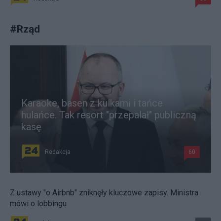
#
Rząd
Karaoke, basen z kulkami i tańce
hulańce. Tak resort "przepalał" publiczną
kasę
Redakcja
60
Z ustawy "o Airbnb" zniknęły kluczowe zapisy. Ministra
mówi o lobbingu