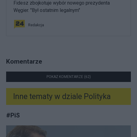
Fidesz zbojkotuje wybór nowego prezydenta
Węgier. "Był ostatnim legalnym"
Redakcja
Komentarze
POKAŻ KOMENTARZE (62)
Inne tematy w dziale
Polityka
#
PiS