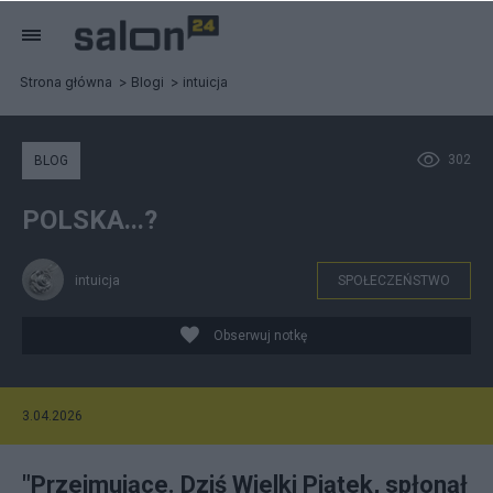
Strona główna
Blogi
intuicja
302
BLOG
POLSKA...?
intuicja
SPOŁECZEŃSTWO
Obserwuj notkę
3.04.2026
"Przejmujące. Dziś Wielki Piątek, spłonął