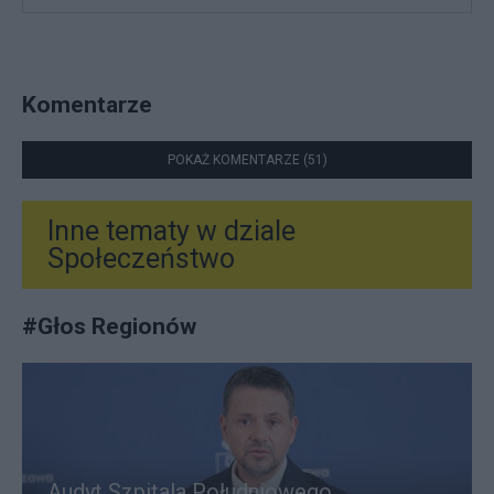
Komentarze
POKAŻ KOMENTARZE (51)
Inne tematy w dziale
Społeczeństwo
#
Głos Regionów
Audyt Szpitala Południowego