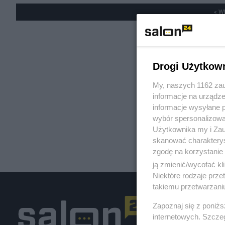
« W
Drogi Użytkow
My, naszych 1162 zau
informacje na urządze
informacje wysyłane 
wybór spersonalizowan
Użytkownika my i Zau
skanować charakterys
zgodę na korzystanie 
ją zmienić/wycofać kl
Niektóre rodzaje prz
takiemu przetwarzaniu
Zapoznaj się z poniż
internetowych. Szcze