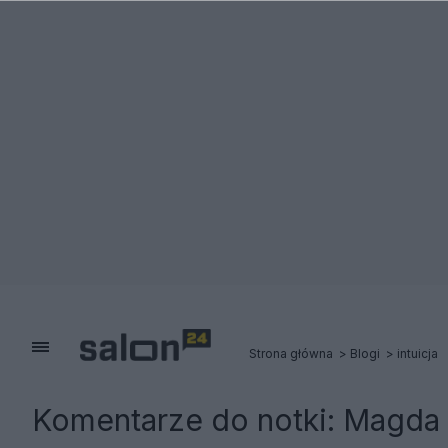
Strona główna
Blogi
intuicja
Komentarze do notki:
Magda 