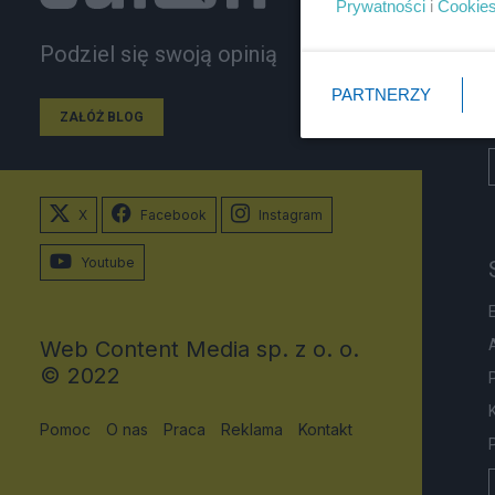
Prywatności
i
Cookie
Podziel się swoją opinią
PARTNERZY
ZAŁÓŻ BLOG
X
Facebook
Instagram
Youtube
Web Content Media sp. z o. o.
© 2022
Pomoc
O nas
Praca
Reklama
Kontakt