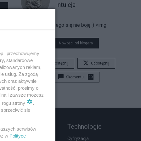
intuicja
Niczego się nie boję :)
<img
Nowości od blogera
ęp i przechowujemy
ory, standardowe
Udostępnij
Udostępnij
alizowanych reklam,
ie usług. Za zgodą
Skomentuj
99
ych oraz aktywnie
watność, prosimy o
wolna i zawsze możesz
m rogu strony
.
sprzeciwić się
Rozmaitości
Technologie
 naszych serwisów
esz w
Polityce
Zdrowie
Cyfryzacja