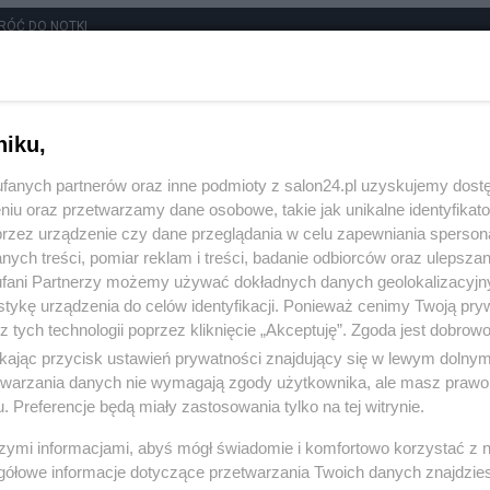
RÓĆ DO NOTKI
niku,
fanych partnerów oraz inne podmioty z salon24.pl uzyskujemy dost
niu oraz przetwarzamy dane osobowe, takie jak unikalne identyfikat
przez urządzenie czy dane przeglądania w celu zapewniania sperson
ych treści, pomiar reklam i treści, badanie odbiorców oraz ulepszan
fani Partnerzy możemy używać dokładnych danych geolokalizacyjn
tykę urządzenia do celów identyfikacji. Ponieważ cenimy Twoją pry
z tych technologii poprzez kliknięcie „Akceptuję”. Zgoda jest dobro
ikając przycisk ustawień prywatności znajdujący się w lewym dolny
etwarzania danych nie wymagają zgody użytkownika, ale masz prawo 
. Preferencje będą miały zastosowania tylko na tej witrynie.
Polityka
Gospodarka
szymi informacjami, abyś mógł świadomie i komfortowo korzystać z
gółowe informacje dotyczące przetwarzania Twoich danych znajdzi
Rosja
Biznes