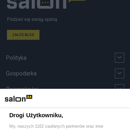
Podziel się swoją opinią
ZAŁÓŻ BLOG
Polityka
Gospodarka
Rozmaitości
Technologie
Drogi Użytkowniku,
Sport
My, naszych 1162 zaufanych partnerów oraz inne