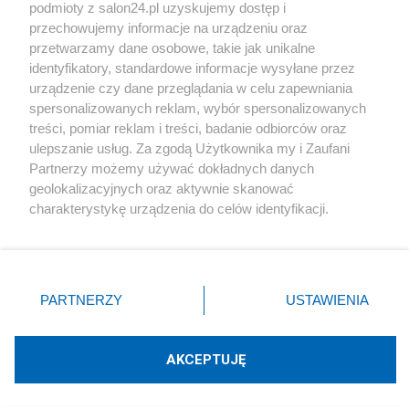
podmioty z salon24.pl uzyskujemy dostęp i
Społeczeństwo
przechowujemy informacje na urządzeniu oraz
przetwarzamy dane osobowe, takie jak unikalne
Kultura
identyfikatory, standardowe informacje wysyłane przez
urządzenie czy dane przeglądania w celu zapewniania
spersonalizowanych reklam, wybór spersonalizowanych
treści, pomiar reklam i treści, badanie odbiorców oraz
ulepszanie usług. Za zgodą Użytkownika my i Zaufani
X
Facebook
Instagram
Youtube
Partnerzy możemy używać dokładnych danych
geolokalizacyjnych oraz aktywnie skanować
charakterystykę urządzenia do celów identyfikacji.
Web Content Media sp. z o. o. © 2022
Ponieważ cenimy Twoją prywatność, prosimy o zgodę na
korzystanie z tych technologii poprzez kliknięcie
„Akceptuję”. Zgoda jest dobrowolna i zawsze możesz ją
Pomoc
O nas
Praca
Reklama
Kontakt
zmienić/wycofać klikając przycisk ustawień prywatności
PARTNERZY
USTAWIENIA
znajdujący się w lewym dolnym rogu strony
. Niektóre
rodzaje przetwarzania danych nie wymagają zgody
użytkownika, ale masz prawo sprzeciwić się takiemu
AKCEPTUJĘ
przetwarzaniu. Preferencje będą miały zastosowania tylko
Technologię dostarcza:
W3media.pl
na tej witrynie.